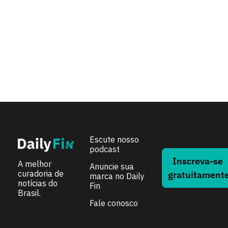
Posso indicar a newsletter para amigos?
Posso ler pelo celular?
Por que vocês criaram isso?
Escute nosso 
podcast
Inscreva-se 
A melhor 
Anuncie sua 
curadoria de 
gratuitament
marca no Daily 
notícias do 
Fin
Brasil.
Fale conosco