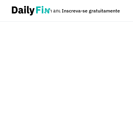
Podcast
Seja um anunciante
Inscreva-se gratuitamente
Dúvidas
As notícias mais impactantes — de 
forma 
100% gratuita
.
Feito por humanos, 
nada de 
algoritmos
.
Email
*
Nome
*
Inscreva-se gratuitamente