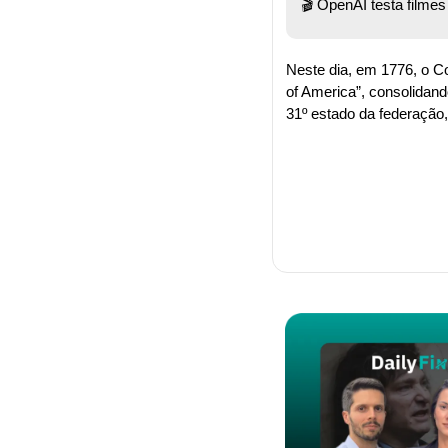
🎬 OpenAI testa filme
Neste dia, em 1776, o C
of America”, consolidand
31º estado da federação,