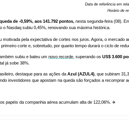
Data de referência em rel
Horário de re
ueda de -0,59%, aos 141.792 pontos, 
nesta segunda-feira (08). Em
o o Nasdaq subiu 0,45%, renovando sua máxima histórica.
iu motivada pela expectativa de cortes nos juros. Agora, o mercado an
primeiro corte e, sobretudo, por quanto tempo durará o ciclo de redu
também subiu e bateu um 
novo recorde
, superando os 
US$ 3.600 po
al já sobe 38%.
sileiro, destaque para as ações da 
Azul (AZUL4)
, que subiram 31,30
ando investidores que apostam na queda são forçados a recomprar a
os papéis da companhia aérea acumulam alta de 122,06%. ✈️