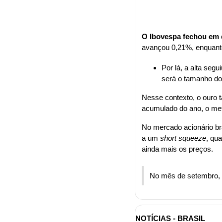
O Ibovespa fechou em q
avançou 0,21%, enquant
Por lá, a alta segu
será o tamanho do 
Nesse contexto, o ouro 
acumulado do ano, o met
No mercado acionário bra
a um 
short squeeze
, qu
ainda mais os preços.
No mês de setembro, 
NOTÍCIAS - BRASIL