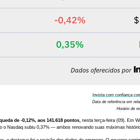
Invista com confiança com
Data de referência em rel
Horário de re
ueda de -0,12%, aos 141.618 pontos, 
nesta terça-feira (09). Em Wa
o o Nasdaq subiu 0,37% — ambos renovando suas máximas históri
s, o destaque foi a revisão dos dados de emprego. O governo 
corrig