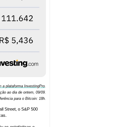
 a plataforma InvestingPro
.
ação ao dia de ontem, 09/09.
ferência para o Bitcoin: 18h
.
ll Street, o S&P 500 
cas.
iu
 as estatísticas e 