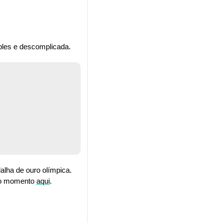
ples e descomplicada.
lha de ouro olímpica. 
 o momento 
aqui
. 