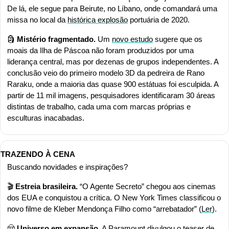
De lá, ele segue para Beirute, no Líbano, onde comandará uma 
missa no local da 
histórica explosão
 portuária de 2020.
🗿
Mistério fragmentado. 
Um 
novo estudo
 sugere que os 
moais da Ilha de Páscoa não foram produzidos por uma 
liderança central, mas por dezenas de grupos independentes. A 
conclusão veio do primeiro modelo 3D da pedreira de Rano 
Raraku, onde a maioria das quase 900 estátuas foi esculpida. A 
partir de 11 mil imagens, pesquisadores identificaram 30 áreas 
distintas de trabalho, cada uma com marcas próprias e 
esculturas inacabadas.
TRAZENDO À CENA
Buscando novidades e inspirações?
🎬 
Estreia brasileira.
 “O Agente Secreto” chegou aos cinemas 
dos EUA e conquistou a crítica. O New York Times classificou o 
novo filme de Kleber Mendonça Filho como “arrebatador” (
Ler
).
🤠
Universo em expansão.
 A Paramount divulgou o teaser de 