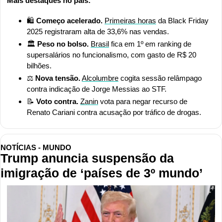
Mais destaques no país:
🛍️ 
Começo acelerado.
Primeiras horas
 da Black Friday 
2025 registraram alta de 33,6% nas vendas.
🏛️ 
Peso no bolso. 
Brasil
 fica em 1º em ranking de 
supersalários no funcionalismo, com gasto de R$ 20 
bilhões.
⚖️ 
Nova tensão.
Alcolumbre
 cogita sessão relâmpago 
contra indicação de Jorge Messias ao STF.
📝
Voto contra. 
Zanin
 vota para negar recurso de 
Renato Cariani contra acusação por tráfico de drogas.
NOTÍCIAS - MUNDO
Trump anuncia suspensão da 
imigração de ‘países de 3º mundo’