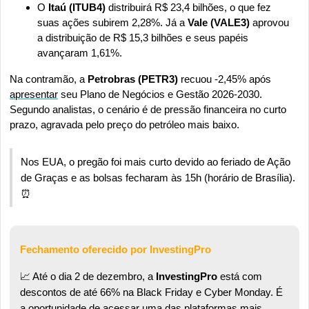
O 
Itaú (ITUB4)
 distribuirá R$ 23,4 bilhões, o que fez 
suas ações subirem 2,28%. Já a 
Vale (VALE3)
 aprovou 
a distribuição de R$ 15,3 bilhões e seus papéis 
avançaram 1,61%.
Na contramão, a 
Petrobras (PETR3) 
recuou -2,45% após 
apresentar
 seu Plano de Negócios e Gestão 2026-2030. 
Segundo analistas, o cenário é de pressão financeira no curto 
prazo, agravada pelo preço do petróleo mais baixo.
Nos EUA, o pregão foi mais curto devido ao feriado de Ação 
de Graças e as bolsas fecharam às 15h (horário de Brasília). 
⏰
Fechamento oferecido por InvestingPro
📈
 Até o dia 2 de dezembro, a 
InvestingPro
 está com 
descontos de até 66% na Black Friday e Cyber Monday. É 
a oportunidade de acessar uma das plataformas mais 