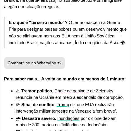
Branca, na quarta-feira (26). O suspeito detido é um imigrante 
afegão em situação irregular.
E o que é “terceiro mundo”? 
O termo nasceu na Guerra 
Fria para designar países pobres ou em desenvolvimento que 
não se alinhavam nem aos EUA nem à União Soviética — 
incluindo Brasil, nações africanas, Índia e regiões da Ásia. 🌍
Compartilhe no WhatsApp 
📲
Para saber mais... A volta ao mundo em menos de 1 minuto:
⚠️ 
Tremor político. 
Chefe de gabinete
 de Zelensky 
renuncia na Ucrânia em meio a escândalo de corrupção.
🪖
 Sinal de conflito.
Trump
 diz que EUA realizarão 
intervenção militar terrestre na Venezuela ‘em breve’.
🌧️
 Desastre severo.
Inundações
 por ciclone deixam 
mais de 300 mortos na Tailândia e na Indonésia.