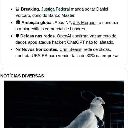
🚨
Breaking. 
Justiça Federal
 manda soltar Daniel 
Vorcaro, dono do Banco Master.
🏙️ 
Ambição global.
 Após NY, 
J.P. Morgan
 irá construir 
o maior edifício comercial de Londres.
🛡️
 Defesa nas redes.
OpenAI
 confirma vazamento de 
dados após ataque hacker; ChatGPT não foi afetado. 
👓 
Novos horizontes. 
Chilli Beans
, rede de óticas, 
contrata UBS BB para vender fatia de 30% da empresa.
NOTÍCIAS DIVERSAS