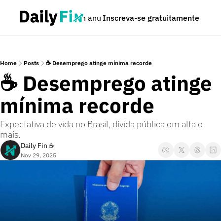
Podcast
Seja um anunciante
Inscreva-se gratuitamente
Dúvidas
Home
Posts
☕ Desemprego atinge mínima recorde
☕ Desemprego atinge 
mínima recorde
Expectativa de vida no Brasil, dívida pública em alta e 
mais.
Daily Fin ☕
Nov 29, 2025