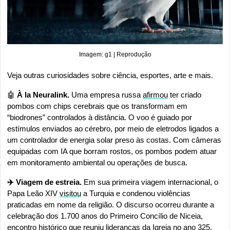
Imagem: g1 | Reprodução
Veja outras curiosidades sobre ciência, esportes, arte e mais.
🤖
 À la Neuralink.
 Uma empresa russa 
afirmou
 ter criado 
pombos com chips cerebrais que os transformam em 
“biodrones” controlados à distância. O voo é guiado por 
estímulos enviados ao cérebro, por meio de eletrodos ligados a 
um controlador de energia solar preso às costas. Com câmeras 
equipadas com IA que borram rostos, os pombos podem atuar 
em monitoramento ambiental ou operações de busca.
✈️ Viagem de estreia. 
Em sua primeira viagem internacional, o 
Papa Leão XIV 
visitou
 a Turquia e condenou violências 
praticadas em nome da religião. O discurso ocorreu durante a 
celebração dos 1.700 anos do Primeiro Concílio de Niceia, 
encontro histórico que reuniu lideranças da Igreja no ano 325. 