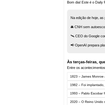
Bom dia! Este é o Daily F
Na edição de hoje, as
🚘 CNH sem autoescola
🛰️ CEO do Google con
📢
 OpenAI prepara pl
Às terças-feiras, qu
Entre os acontecimentos
1823 – James Monroe an
1982 – Foi implantado, 
1993 – Pablo Escobar f
2020 – O Reino Unido se