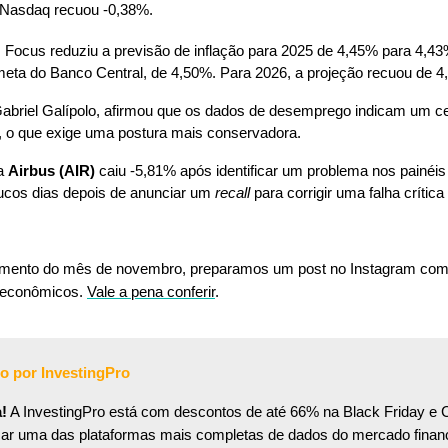
 Nasdaq recuou -0,38%.
m Focus reduziu a previsão de inflação para 2025 de 4,45% para 4,4
 meta do Banco Central, de 4,50%. Para 2026, a projeção recuou de 
Gabriel Galípolo, afirmou que os dados de desemprego indicam um c
, o que exige uma postura mais conservadora.
a 
Airbus (AIR) 
caiu -5,81% após identificar um problema nos painéis 
cos dias depois de anunciar um 
recall 
para corrigir uma falha críti
mento do mês de novembro, preparamos um post no Instagram com 
s econômicos. 
Vale a pena conferir
. 
o por InvestingPro
a!
 A InvestingPro está com descontos de até 66% na Black Friday e 
ar uma das plataformas mais completas de dados do mercado finance