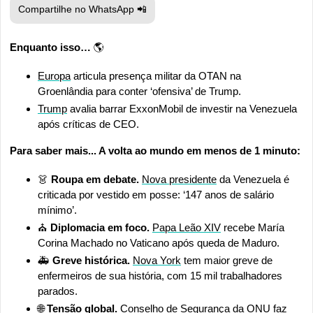
Compartilhe no WhatsApp 
📲
Enquanto isso…
 🌎
Europa
 articula presença militar da OTAN na 
Groenlândia para conter ‘ofensiva’ de Trump.
Trump
 avalia barrar ExxonMobil de investir na Venezuela 
após críticas de CEO.
Para saber mais... A volta ao mundo em menos de 1 minuto:
👗
Roupa em debate. 
Nova presidente
 da Venezuela é 
criticada por vestido em posse: ‘147 anos de salário 
mínimo’.
⛪ 
Diplomacia em foco. 
Papa Leão XIV
 recebe María 
Corina Machado no Vaticano após queda de Maduro.
🚑 
Greve histórica. 
Nova York
 tem maior greve de 
enfermeiros de sua história, com 15 mil trabalhadores 
parados.
🌐
 Tensão global.
Conselho de Segurança da ONU
 faz 