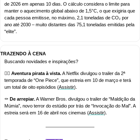
de 2026 em apenas 10 dias. O cálculo considera o limite para 
manter o aquecimento global abaixo de 1,5°C, o que exigiria que 
cada pessoa emitisse, no máximo, 2,1 toneladas de CO₂ por 
ano até 2030 – muito distantes das 75,1 toneladas emitidas pela 
“elite”.
TRAZENDO À CENA
Buscando novidades e inspirações?
🏴‍☠️ 
Aventura pirata à vista.
 A Netflix divulgou o trailer da 2ª 
temporada de “One Piece”, que estreia em 10 de março e terá 
um total de oito episódios (
Assistir
). 
⚰️ 
De arrepiar.
 A Warner Bros. divulgou o trailer de “Maldição da 
Múmia”, novo terror do estúdio por trás de “Invocação do Mal”. A 
estreia será em 16 de abril nos cinemas (
Assistir
).