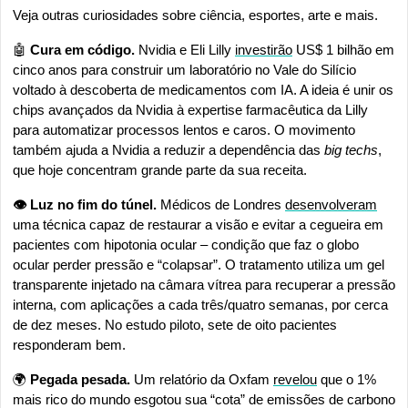
Veja outras curiosidades sobre ciência, esportes, arte e mais.
🤖
Cura em código.
 Nvidia e Eli Lilly 
investirão
 US$ 1 bilhão em 
cinco anos para construir um laboratório no Vale do Silício 
voltado à descoberta de medicamentos com IA. A ideia é unir os 
chips avançados da Nvidia à expertise farmacêutica da Lilly 
para automatizar processos lentos e caros. O movimento 
também ajuda a Nvidia a reduzir a dependência das 
big techs
, 
que hoje concentram grande parte da sua receita.
👁️ Luz no fim do túnel. 
Médicos de Londres 
desenvolveram
uma técnica capaz de restaurar a visão e evitar a cegueira em 
pacientes com hipotonia ocular – condição que faz o globo 
ocular perder pressão e “colapsar”. O tratamento utiliza um gel 
transparente injetado na câmara vítrea para recuperar a pressão 
interna, com aplicações a cada três/quatro semanas, por cerca 
de dez meses. No estudo piloto, sete de oito pacientes 
responderam bem.
🌍 
Pegada pesada.
 Um relatório da Oxfam 
revelou
 que o 1% 
mais rico do mundo esgotou sua “cota” de emissões de carbono 