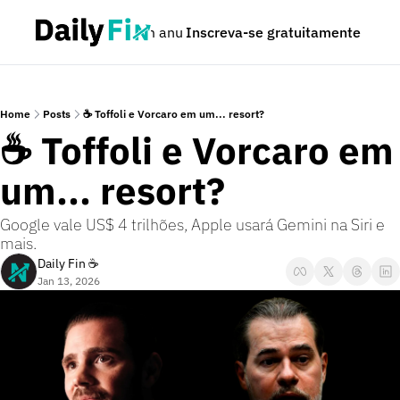
Podcast
Seja um anunciante
Inscreva-se gratuitamente
Dúvidas
Home
Posts
☕ Toffoli e Vorcaro em um... resort?
☕ Toffoli e Vorcaro em 
um... resort?
Google vale US$ 4 trilhões, Apple usará Gemini na Siri e 
mais.
Daily Fin ☕
Jan 13, 2026