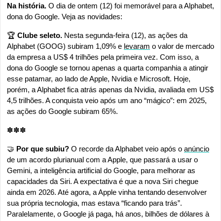
Na história.
 O dia de ontem (12) foi memorável para a Alphabet, 
dona do Google. Veja as novidades:
🏆
 Clube seleto. 
Nesta segunda-feira (12), as ações da 
Alphabet (GOOG) subiram 1,09% e 
levaram
 o valor de mercado 
da empresa a US$ 4 trilhões pela primeira vez. Com isso, a 
dona do Google se tornou apenas a quarta companhia a atingir 
esse patamar, ao lado de Apple, Nvidia e Microsoft. Hoje, 
porém, a Alphabet fica atrás apenas da Nvidia, avaliada em US$ 
4,5 trilhões. A conquista veio após um ano “mágico”: em 2025, 
as ações do Google subiram 65%.
✽✽✽
🤝
Por que subiu? 
O recorde da Alphabet veio após o 
anúncio
de um acordo plurianual com a Apple, que passará a usar o 
Gemini, a inteligência artificial do Google, para melhorar as 
capacidades da Siri. A expectativa é que a nova Siri chegue 
ainda em 2026. Até agora, a Apple vinha tentando desenvolver 
sua própria tecnologia, mas estava “ficando para trás”. 
Paralelamente, o Google já paga, há anos, bilhões de dólares à 