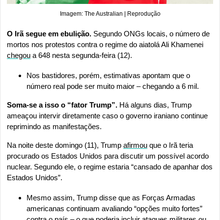
Imagem: The Australian | Reprodução
O Irã segue em ebulição. 
Segundo ONGs locais, o número de 
mortos nos protestos contra o regime do aiatolá Ali Khamenei 
chegou
 a 648 nesta segunda-feira (12).
Nos bastidores, porém, estimativas apontam que o 
número real pode ser muito maior – chegando a 6 mil.
Soma-se a isso o “fator Trump”. 
Há alguns dias, Trump 
ameaçou intervir diretamente caso o governo iraniano continue 
reprimindo as manifestações.
Na noite deste domingo (11), Trump 
afirmou
 que o Irã teria 
procurado os Estados Unidos para discutir um possível acordo 
nuclear. Segundo ele, o regime estaria “cansado de apanhar dos 
Estados Unidos”.
Mesmo assim, Trump disse que as Forças Armadas 
americanas continuam avaliando “opções muito fortes” 
contra o país – o que poderia incluir ataques militares ou 