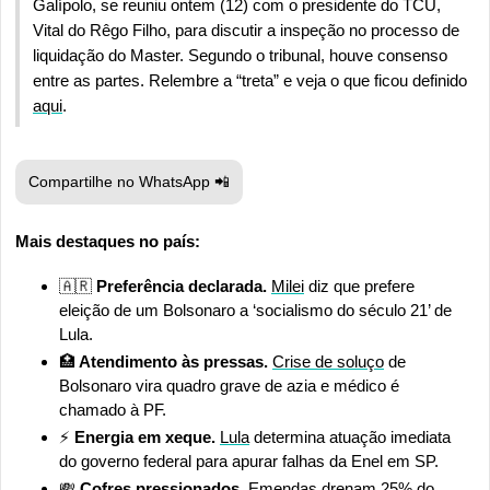
Galípolo, se reuniu ontem (12) com o presidente do TCU, 
Vital do Rêgo Filho, para discutir a inspeção no processo de 
liquidação do Master. Segundo o tribunal, houve consenso 
entre as partes. Relembre a “treta” e veja o que ficou definido 
aqui
.
Compartilhe no WhatsApp 
📲
Mais destaques no país:
🇦🇷
 Preferência declarada. 
Milei
 diz que prefere 
eleição de um Bolsonaro a ‘socialismo do século 21’ de 
Lula.
🏥
 Atendimento às pressas. 
Crise de soluço
 de 
Bolsonaro vira quadro grave de azia e médico é 
chamado à PF.
⚡ 
Energia em xeque.
Lula
 determina atuação imediata 
do governo federal para apurar falhas da Enel em SP.
💸
Cofres pressionados.
Emendas
 drenam 25% do 