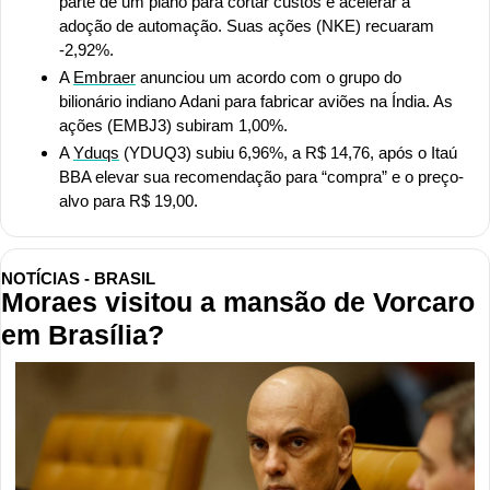
parte de um plano para cortar custos e acelerar a 
adoção de automação. Suas ações (NKE) recuaram 
-2,92%.
A 
Embraer
 anunciou um acordo com o grupo do 
bilionário indiano Adani para fabricar aviões na Índia. As 
ações (EMBJ3) subiram 1,00%.
A 
Yduqs
 (YDUQ3) subiu 6,96%, a R$ 14,76, após o Itaú 
BBA elevar sua recomendação para “compra” e o preço-
alvo para R$ 19,00.
NOTÍCIAS - BRASIL
Moraes visitou a mansão de Vorcaro 
em Brasília?