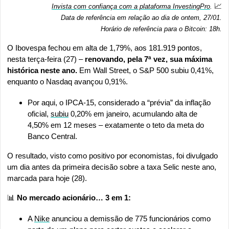
📈
Invista com confiança com a plataforma InvestingPro
. 
Data de referência em relação ao dia de ontem, 27/01.
Horário de referência para o Bitcoin: 18h
.
O Ibovespa fechou em alta de 1,79%, aos 181.919 pontos, 
nesta terça-feira (27) – 
renovando, pela 7ª vez, sua máxima 
histórica neste ano. 
Em Wall Street, o S&P 500 subiu 0,41%, 
enquanto o Nasdaq avançou 0,91%.
Por aqui, o IPCA-15, considerado a “prévia” da inflação 
oficial, 
subiu
 0,20% em janeiro, acumulando alta de 
4,50% em 12 meses – exatamente o teto da meta do 
Banco Central.
O resultado, visto como positivo por economistas, foi divulgado 
um dia antes da primeira decisão sobre a taxa Selic neste ano, 
marcada para hoje (28).
📊
 No mercado acionário… 3 em 1:
A 
Nike
 anunciou a demissão de 775 funcionários como 