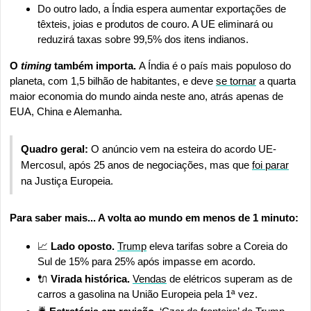
Do outro lado, a Índia espera aumentar exportações de 
têxteis, joias e produtos de couro. A UE eliminará ou 
reduzirá taxas sobre 99,5% dos itens indianos.
O 
timing 
também importa. 
A Índia é o país mais populoso do 
planeta, com 1,5 bilhão de habitantes, e deve 
se tornar
 a quarta 
maior economia do mundo ainda neste ano, atrás apenas de 
EUA, China e Alemanha.
Quadro geral: 
O anúncio vem na esteira do acordo UE-
Mercosul, após 25 anos de negociações, mas que 
foi parar
na Justiça Europeia.
Para saber mais... A volta ao mundo em menos de 1 minuto:
📈
Lado oposto. 
Trump
 eleva tarifas sobre a Coreia do 
Sul de 15% para 25% após impasse em acordo.
🔌
Virada histórica.
Vendas
 de elétricos superam as de 
carros a gasolina na União Europeia pela 1ª vez.