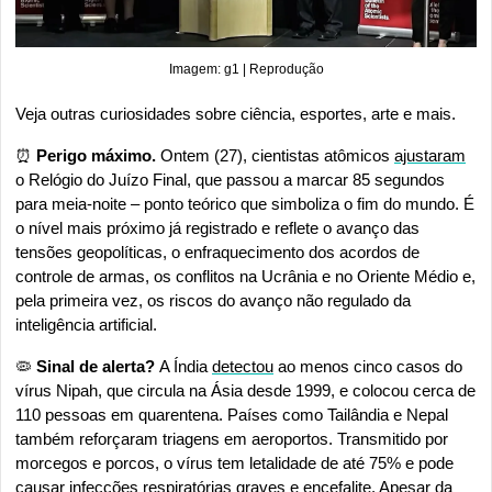
Imagem: g1 | Reprodução
Veja outras curiosidades sobre ciência, esportes, arte e mais.
⏰
Perigo máximo. 
Ontem (27), cientistas atômicos 
ajustaram
o Relógio do Juízo Final, que passou a marcar 85 segundos 
para meia-noite – ponto teórico que simboliza o fim do mundo. É 
o nível mais próximo já registrado e reflete o avanço das 
tensões geopolíticas, o enfraquecimento dos acordos de 
controle de armas, os conflitos na Ucrânia e no Oriente Médio e, 
pela primeira vez, os riscos do avanço não regulado da 
inteligência artificial.
🦠
 Sinal de alerta? 
A Índia 
detectou
 ao menos cinco casos do 
vírus Nipah, que circula na Ásia desde 1999, e colocou cerca de 
110 pessoas em quarentena. Países como Tailândia e Nepal 
também reforçaram triagens em aeroportos. Transmitido por 
morcegos e porcos, o vírus tem letalidade de até 75% e pode 
causar infecções respiratórias graves e encefalite. Apesar da 