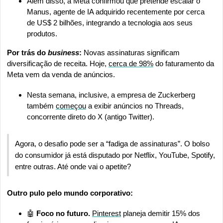
Além disso, a Meta confirmou que pretende escalar o 
Manus, agente de IA adquirido recentemente por cerca 
de US$ 2 bilhões, integrando a tecnologia aos seus 
produtos.
Por trás do 
business
: 
Novas assinaturas significam 
diversificação de receita. Hoje, 
cerca de 98%
 do faturamento da 
Meta vem da venda de anúncios.
Nesta semana, inclusive, a empresa de Zuckerberg 
também 
começou
 a exibir anúncios no Threads, 
concorrente direto do X (antigo Twitter).
Agora, o desafio pode ser a “fadiga de assinaturas”. O bolso 
do consumidor já está disputado por Netflix, YouTube, Spotify, 
entre outras. Até onde vai o apetite?
Outro pulo pelo mundo corporativo:
🤖
 Foco no futuro. 
Pinterest
 planeja demitir 15% dos 