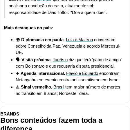
analisar a condução do caso, atualmente sob 
responsabilidade de Dias Toffoli: “Doa a quem doer”.
Mais destaques no país:
🌍 
Diplomacia em pauta.
Lula e Macron
 conversam 
sobre Conselho da Paz, Venezuela e acordo Mercosul-
UE.
🗣️ 
Visita próxima. 
Tarcísio
 diz que terá ‘papo de amigo’ 
com Bolsonaro e que recusaria disputa presidencial.
✈️ 
Agenda internacional. 
Flávio e Eduardo
 encontram 
Netanyahu em evento contra antissemitismo em Israel.
⚠️ 
Sinal vermelho.
Brasil
 tem maior número de mortes 
no trânsito em 8 anos; Nordeste lidera.
BRANDS
Bons conteúdos fazem toda a 
diferença