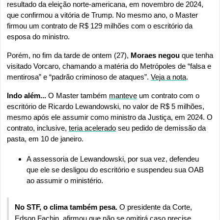
resultado da eleição norte-americana, em novembro de 2024, 
que confirmou a vitória de Trump. No mesmo ano, o Master 
firmou um contrato de R$ 129 milhões com o escritório da 
esposa do ministro.
Porém, no fim da tarde de ontem (27), 
Moraes negou
 que tenha 
visitado Vorcaro, chamando a matéria do Metrópoles de “falsa e 
mentirosa” e “padrão criminoso de ataques”. 
Veja a nota
.
Indo além... 
O Master também 
manteve
 um contrato com o 
escritório de Ricardo Lewandowski, no valor de R$ 5 milhões, 
mesmo após ele assumir como ministro da Justiça, em 2024. O 
contrato, inclusive, 
teria acelerado
 seu pedido de demissão da 
pasta, em 10 de janeiro.
A assessoria de Lewandowski, por sua vez, defendeu 
que ele se desligou do escritório e suspendeu sua OAB 
ao assumir o ministério.
No STF, o clima também pesa. 
O presidente da Corte, 
Edson Fachin, 
afirmou
 que não se omitirá caso precise 