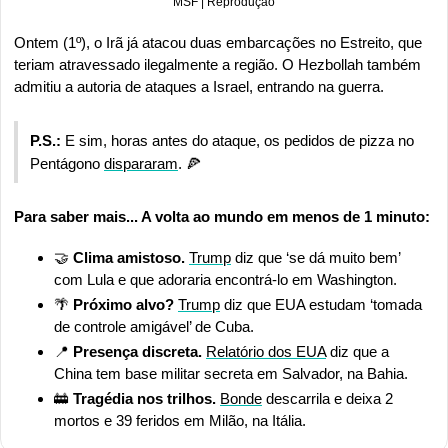
MSF | Reprodução
Ontem (1º), o Irã já atacou duas embarcações no Estreito, que 
teriam atravessado ilegalmente a região. O Hezbollah também 
admitiu a autoria de ataques a Israel, entrando na guerra.
P.S.: 
E sim, horas antes do ataque, os pedidos de pizza no 
Pentágono 
dispararam
. 
🍕
Para saber mais... A volta ao mundo em menos de 1 minuto:
🤝
 Clima amistoso. 
Trump
 diz que ‘se dá muito bem’ 
com Lula e que adoraria encontrá-lo em Washington.
🌴
 Próximo alvo? 
Trump
 diz que EUA estudam ‘tomada 
de controle amigável’ de Cuba.
📍
 Presença discreta. 
Relatório dos EUA
 diz que a 
China tem base militar secreta em Salvador, na Bahia.
🚋
 Tragédia nos trilhos. 
Bonde
 descarrila e deixa 2 
mortos e 39 feridos em Milão, na Itália.