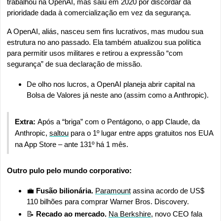
trabalhou na OpenAI, mas saiu em 2020 por discordar da 
prioridade dada à comercialização em vez da segurança.
A OpenAI, aliás, nasceu sem fins lucrativos, mas mudou sua 
estrutura no ano passado. Ela também atualizou sua política 
para permitir usos militares e retirou a expressão “com 
segurança” de sua declaração de missão.
De olho nos lucros, a OpenAI planeja abrir capital na 
Bolsa de Valores já neste ano (assim como a Anthropic).
Extra: 
Após a “briga” com o Pentágono, o app Claude, da 
Anthropic, 
saltou
 para o 1º lugar entre apps gratuitos nos EUA 
na App Store – ante 131º há 1 mês.
Outro pulo pelo mundo corporativo:
💼
 Fusão bilionária. 
Paramount
 assina acordo de US$ 
110 bilhões para comprar Warner Bros. Discovery.
📝
 Recado ao mercado. 
Na Berkshire
, novo CEO fala 