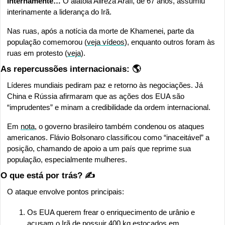
Internamente…
 O aiatolá Alireza Arafi, de 67 anos, assumiu 
interinamente a liderança do Irã.
Nas ruas, após a notícia da morte de Khamenei, parte da 
população comemorou (
veja vídeos
), enquanto outros foram às 
ruas em protesto (
veja
).
As repercussões internacionais: 🌎
Líderes mundiais pediram paz e retorno às negociações. Já 
China e Rússia afirmaram que as ações dos EUA são 
“imprudentes” e minam a credibilidade da ordem internacional.
Em 
nota
, o governo brasileiro também condenou os ataques 
americanos. Flávio Bolsonaro classificou como “inaceitável” a 
posição, chamando de apoio a um país que reprime sua 
população, especialmente mulheres.
O que está por trás? ✍️
O ataque envolve pontos principais:
Os EUA querem frear o enriquecimento de urânio e 
acusam o Irã de possuir 400 kg estocados em 