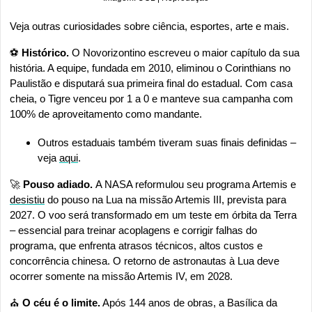
Veja outras curiosidades sobre ciência, esportes, arte e mais.
⚽
 Histórico. 
O Novorizontino escreveu o maior capítulo da sua 
história. A equipe, fundada em 2010, eliminou o Corinthians no 
Paulistão e disputará sua primeira final do estadual. Com casa 
cheia, o Tigre venceu por 1 a 0 e manteve sua campanha com 
100% de aproveitamento como mandante.
Outros estaduais também tiveram suas finais definidas – 
veja 
aqui
.
🚀
 Pouso adiado. 
A NASA reformulou seu programa Artemis e 
desistiu
 do pouso na Lua na missão Artemis III, prevista para 
2027. O voo será transformado em um teste em órbita da Terra 
– essencial para treinar acoplagens e corrigir falhas do 
programa, que enfrenta atrasos técnicos, altos custos e 
concorrência chinesa. O retorno de astronautas à Lua deve 
ocorrer somente na missão Artemis IV, em 2028.
⛪ 
O céu é o limite.
 Após 144 anos de obras, a Basílica da 