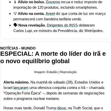
📱
 Alívio no bolso. 
Governo
 recua e reduz imposto de 
importação de 120 produtos, incluindo smartphones.
💡
 Alívio na conta. 
Aneel
 diz que conta de luz em março 
permanecerá com bandeira tarifária verde.
🗣️ Nova revelação. 
Dirigentes do INSS
 delataram 
Carlos Lupi, ex-ministro da Previdência, diz Metrópoles.
NOTÍCIAS - MUNDO
ESPECIAL: A morte do líder do Irã e 
o novo equilíbrio global
Imagem: Estadão | Reprodução
Alerta máximo. 
Na manhã de sábado (28), Estados Unidos e 
Israel 
lançaram
 uma ofensiva conjunta contra o Irã – chamada 
“Operação Fúria Épica” –, depois de semanas de negociações 
sobre o programa nuclear iraniano.
Horas mais tarde, Donald Trump 
disse
, na Truth Social, que o 