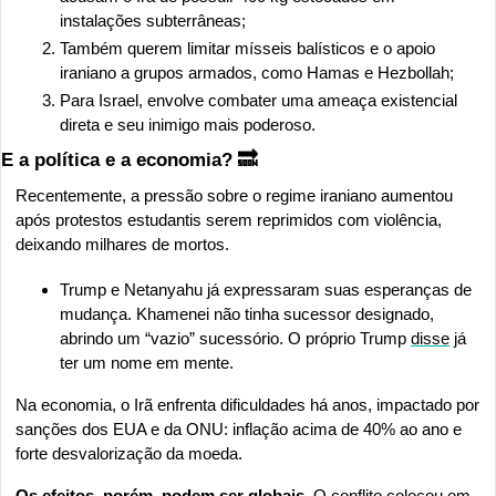
instalações subterrâneas;
Também querem limitar mísseis balísticos e o apoio 
iraniano a grupos armados, como Hamas e Hezbollah;
Para Israel, envolve combater uma ameaça existencial 
direta e seu inimigo mais poderoso.
E a política e a economia? 
🔜
Recentemente, a pressão sobre o regime iraniano aumentou 
após protestos estudantis serem reprimidos com violência, 
deixando milhares de mortos.
Trump e Netanyahu já expressaram suas esperanças de 
mudança. Khamenei não tinha sucessor designado, 
abrindo um “vazio” sucessório. O próprio Trump 
disse
 já 
ter um nome em mente.
Na economia, o Irã enfrenta dificuldades há anos, impactado por 
sanções dos EUA e da ONU: inflação acima de 40% ao ano e 
forte desvalorização da moeda.
Os efeitos, porém, podem ser globais.
 O conflito colocou em 