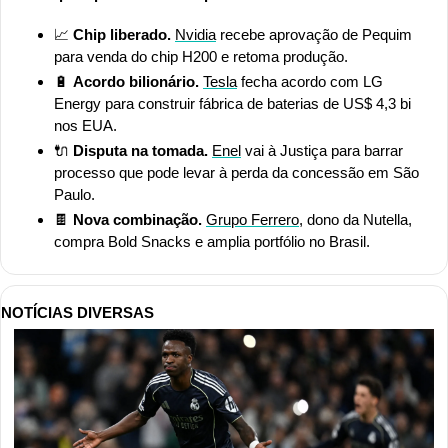
📈
 Chip liberado. 
Nvidia
 recebe aprovação de Pequim 
para venda do chip H200 e retoma produção.
🔋
Acordo bilionário.
Tesla
 fecha acordo com LG 
Energy para construir fábrica de baterias de US$ 4,3 bi 
nos EUA.
🔌
Disputa na tomada. 
Enel
 vai à Justiça para barrar 
processo que pode levar à perda da concessão em São 
Paulo.
🍫
Nova combinação. 
Grupo Ferrero
, dono da Nutella, 
compra Bold Snacks e amplia portfólio no Brasil.
NOTÍCIAS DIVERSAS