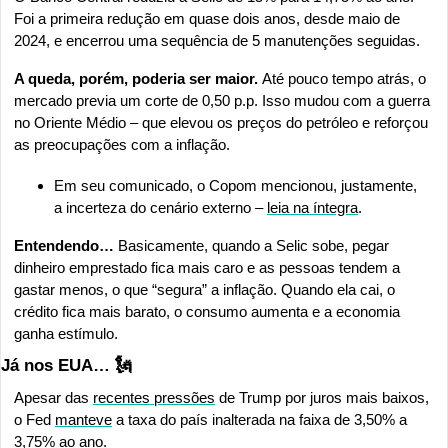
Foi a primeira redução em quase dois anos, desde maio de 
2024, e encerrou uma sequência de 5 manutenções seguidas.
A queda, porém, poderia ser maior. 
Até pouco tempo atrás, o 
mercado previa um corte de 0,50 p.p. Isso mudou com a guerra 
no Oriente Médio – que elevou os preços do petróleo e reforçou 
as preocupações com a inflação.
Em seu comunicado, o Copom mencionou, justamente, 
a incerteza do cenário externo – 
leia na íntegra
.
Entendendo…
 Basicamente, quando a Selic sobe, pegar 
dinheiro emprestado fica mais caro e as pessoas tendem a 
gastar menos, o que “segura” a inflação. Quando ela cai, o 
crédito fica mais barato, o consumo aumenta e a economia 
ganha estímulo.
Já nos EUA… 
🗽
Apesar das 
recentes pressões
 de Trump por juros mais baixos, 
o Fed 
manteve
 a taxa do país inalterada na faixa de 3,50% a 
3,75% ao ano.