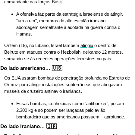
comandante das forças Basij.
A ofensiva faz parte da estratégia israelense de atingir, 
“um a um”, membros do alto escalão iraniano – 
abordagem semelhante à adotada na guerra contra o 
Hamas.
Ontem (18), no Líbano, Israel também 
atingiu
 o centro de 
Beirute em ataques contra o Hezbollah, deixando 12 mortos, 
somando-se às recentes operações terrestres no país.
Do lado americano… 
🇺🇸
Os EUA usaram bombas de penetração profunda no Estreito de 
Ormuz para atingir instalações subterrâneas que abrigavam 
mísseis de cruzeiro antinavio iranianos.
Essas bombas, conhecidas como “antibunker”, pesam 
2.300 kg e só podem ser lançadas pelo avião 
bombardeiro que os americanos possuem – 
aprofunde
.
Do lado iraniano… 
🇮🇷