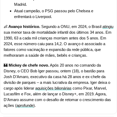
Madrid.
Atual campeão, o PSG passou pelo Chelsea e 
enfrentará o Liverpool.
👶
 Avanço histórico. 
Segundo a ONU, em 2024, o Brasil 
atingiu
sua menor taxa de mortalidade infantil dos últimos 34 anos. Em 
1990, 63 a cada mil crianças morriam antes dos 5 anos. Em 
2024, esse número caiu para 14,2. O avanço é associado a 
fatores como vacinação e expansão da rede pública, que 
melhoraram a saúde de mães, bebês e crianças.
🏰
 Mickey de chefe novo.
 Após 20 anos no comando da 
Disney, o CEO Bob Iger passou, ontem (18), o bastão para 
Josh D’Amaro, executivo da casa há 28 anos e ex-chefe da 
divisão de parques – a mais lucrativa da empresa. Iger deixa o 
cargo após liderar 
aquisições bilionárias
 como Pixar, Marvel, 
Lucasfilm e Fox, além de lançar o Disney+, em 2019. Agora, 
D’Amaro assume com o desafio de retomar o crescimento das 
ações (
aprofunde
).