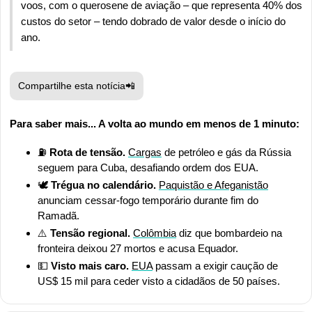
voos, com o querosene de aviação – que representa 40% dos 
custos do setor – tendo dobrado de valor desde o início do 
ano.
Compartilhe esta notícia
📲
Para saber mais... A volta ao mundo em menos de 1 minuto:
⛽ 
Rota de tensão. 
Cargas
 de petróleo e gás da Rússia 
seguem para Cuba, desafiando ordem dos EUA.
🕊️
 Trégua no calendário. 
Paquistão e Afeganistão
anunciam cessar-fogo temporário durante fim do 
Ramadã.
⚠️
 Tensão regional.
Colômbia
 diz que bombardeio na 
fronteira deixou 27 mortos e acusa Equador.
💵
 Visto mais caro.
EUA
 passam a exigir caução de 
US$ 15 mil para ceder visto a cidadãos de 50 países.