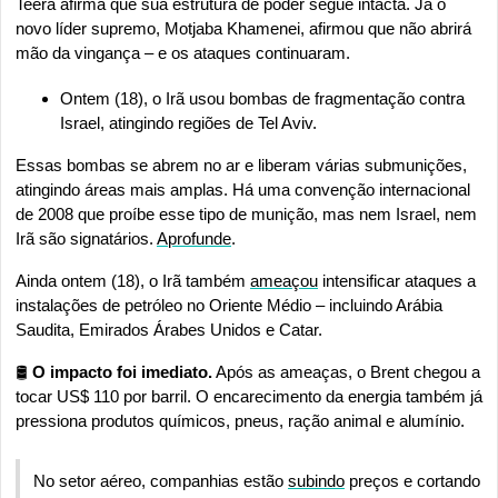
Teerã afirma que sua estrutura de poder segue intacta. Já o 
novo líder supremo, Motjaba Khamenei, afirmou que não abrirá 
mão da vingança – e os ataques continuaram.
Ontem (18), o Irã usou bombas de fragmentação contra 
Israel, atingindo regiões de Tel Aviv.
Essas bombas se abrem no ar e liberam várias submunições, 
atingindo áreas mais amplas. Há uma convenção internacional 
de 2008 que proíbe esse tipo de munição, mas nem Israel, nem 
Irã são signatários. 
Aprofunde
.
Ainda ontem (18), o Irã também 
ameaçou
 intensificar ataques a 
instalações de petróleo no Oriente Médio – incluindo Arábia 
Saudita, Emirados Árabes Unidos e Catar.
🛢️
 O impacto foi imediato.
 Após as ameaças, o Brent chegou a 
tocar US$ 110 por barril. O encarecimento da energia também já 
pressiona produtos químicos, pneus, ração animal e alumínio. 
No setor aéreo, companhias estão 
subindo
 preços e cortando 