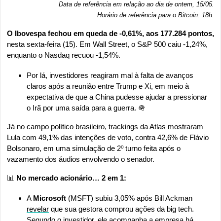
Data de referência em relação ao dia de ontem, 15/05.
Horário de referência para o Bitcoin: 18h
.
O Ibovespa fechou em queda de -0,61%, aos 177.284 pontos, 
nesta sexta-feira (15). Em Wall Street, o S&P 500 caiu -1,24%, 
enquanto o Nasdaq recuou -1,54%. 
Por lá, investidores reagiram mal à falta de avanços 
claros após a reunião entre Trump e Xi, em meio à 
expectativa de que a China pudesse ajudar a pressionar 
o Irã por uma saída para a guerra. 
🪖
Já no campo político brasileiro, trackings da Atlas 
mostraram
Lula com 49,1% das intenções de voto, contra 42,6% de Flávio 
Bolsonaro, em uma simulação de 2º turno feita após o 
vazamento dos áudios envolvendo o senador. 
📊
 No mercado acionário… 2 em 1: 
A 
Microsoft
 (MSFT) subiu 3,05% após Bill Ackman 
revelar
 que sua gestora comprou ações da big tech. 
Segundo o investidor, ele acompanha a empresa há 