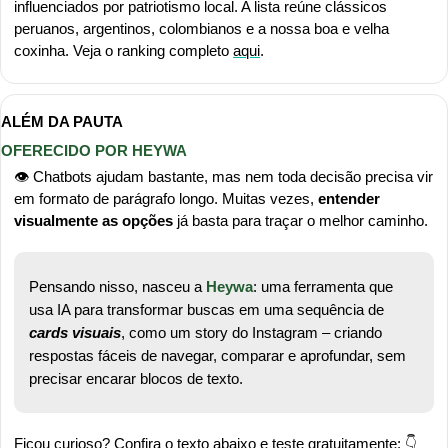
influenciados por patriotismo local. A lista reúne clássicos 
peruanos, argentinos, colombianos e a nossa boa e velha 
coxinha. Veja o ranking completo 
aqui
.
ALÉM DA PAUTA
OFERECIDO POR HEYWA
👁️ Chatbots ajudam bastante, mas nem toda decisão precisa vir 
em formato de parágrafo longo. Muitas vezes, 
entender 
visualmente as opções
 já basta para traçar o melhor caminho.
Pensando nisso, nasceu a 
Heywa
: uma ferramenta que 
usa IA para transformar buscas em uma sequência de 
cards visuais
, como um story do Instagram – criando 
respostas fáceis de navegar, comparar e aprofundar, sem 
precisar encarar blocos de texto.
Ficou curioso? Confira o texto abaixo e teste gratuitamente: 👇