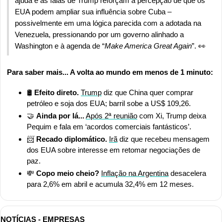
ajuda e as falas de Trump reforçam a percepção de que os 
EUA podem ampliar sua influência sobre Cuba – 
possivelmente em uma lógica parecida com a adotada na 
Venezuela, pressionando por um governo alinhado a 
Washington e à agenda de “
Make America Great Again
”. 
👀
Para saber mais... A volta ao mundo em menos de 1 minuto:
🛢️ 
Efeito direto. 
Trump
 diz que China quer comprar 
petróleo e soja dos EUA; barril sobe a US$ 109,26.
🤝
Ainda por lá...
Após 2ª reunião
 com Xi, Trump deixa 
Pequim e fala em ‘acordos comerciais fantásticos’.
📨
 Recado diplomático.
Irã
 diz que recebeu mensagem 
dos EUA sobre interesse em retomar negociações de 
paz.
💸
 Copo meio cheio? 
Inflação na Argentina
 desacelera 
para 2,6% em abril e acumula 32,4% em 12 meses.
NOTÍCIAS - EMPRESAS