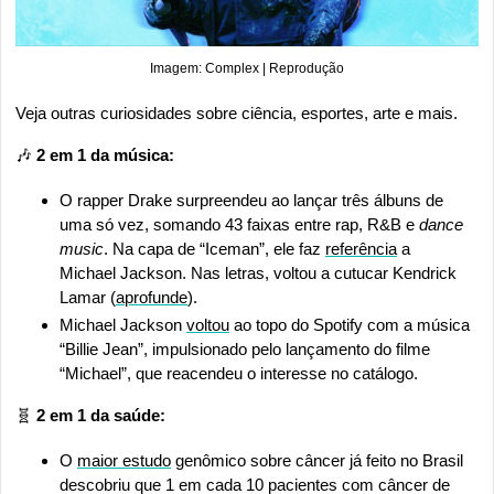
Imagem: Complex | Reprodução
Veja outras curiosidades sobre ciência, esportes, arte e mais.
🎶
2 em 1 da música: 
O rapper Drake surpreendeu ao lançar três álbuns de 
uma só vez, somando 43 faixas entre rap, R&B e 
dance 
music
. Na capa de “Iceman”, ele faz 
referência
 a 
Michael Jackson. Nas letras, voltou a cutucar Kendrick 
Lamar (
aprofunde
).
Michael Jackson 
voltou
 ao topo do Spotify com a música 
“Billie Jean”, impulsionado pelo lançamento do filme 
“Michael”, que reacendeu o interesse no catálogo.
🧬
 2 em 1 da saúde: 
O 
maior estudo
 genômico sobre câncer já feito no Brasil 
descobriu que 1 em cada 10 pacientes com câncer de 