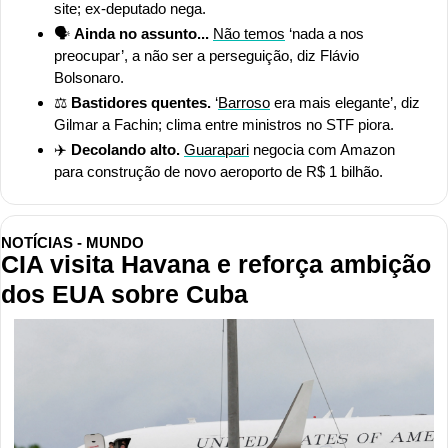
site; ex-deputado nega. 
🗣️ 
Ainda no assunto...
Não temos
 ‘nada a nos 
preocupar’, a não ser a perseguição, diz Flávio 
Bolsonaro.
⚖️ 
Bastidores quentes. 
‘
Barroso
 era mais elegante’, diz 
Gilmar a Fachin; clima entre ministros no STF piora.
✈️ 
Decolando alto. 
Guarapari
 negocia com Amazon 
para construção de novo aeroporto de R$ 1 bilhão.
NOTÍCIAS - MUNDO
CIA visita Havana e reforça ambição 
dos EUA sobre Cuba