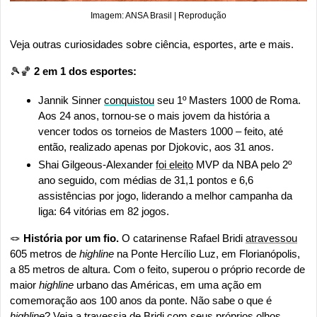
Imagem: ANSA Brasil | Reprodução
Veja outras curiosidades sobre ciência, esportes, arte e mais.
🎾
🏀
 2 em 1 dos esportes:
Jannik Sinner 
conquistou
 seu 1º Masters 1000 de Roma. 
Aos 24 anos, tornou-se o mais jovem da história a 
vencer todos os torneios de Masters 1000 – feito, até 
então, realizado apenas por Djokovic, aos 31 anos.
Shai Gilgeous-Alexander 
foi eleito
 MVP da NBA pelo 2º 
ano seguido, com médias de 31,1 pontos e 6,6 
assistências por jogo, liderando a melhor campanha da 
liga: 64 vitórias em 82 jogos.
🪢
 História por um fio. 
O catarinense Rafael Bridi 
atravessou
605 metros de 
highline 
na Ponte Hercílio Luz, em Florianópolis, 
a 85 metros de altura. Com o feito, superou o próprio recorde de 
maior 
highline 
urbano das Américas, em uma ação em 
comemoração aos 100 anos da ponte. Não sabe o que é 
highline
? 
Veja a travessia
 de Bridi com seus próprios olhos.