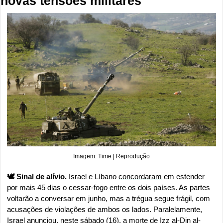
novas tensões militares
Imagem: Time | Reprodução
🕊️ Sinal de alívio. 
Israel e Líbano 
concordaram
 em estender 
por mais 45 dias o cessar-fogo entre os dois países. As partes 
voltarão a conversar em junho, mas a trégua segue frágil, com 
acusações de violações de ambos os lados. Paralelamente, 
Israel 
anunciou
, neste sábado (16), a morte de Izz al-Din al-