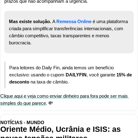
prazos que não acompanham a urgência.
Mas existe solução. 
A 
Remessa Online
 é uma plataforma 
criada para simplificar transferências internacionais, com 
câmbio competitivo, taxas transparentes e menos 
burocracia.
Para leitores do Daily Fin, ainda temos um benefício 
exclusivo: usando o cupom 
DAILYFIN
, você garante 
15% de 
desconto
 na taxa de câmbio. 
Clique aqui e veja como enviar dinheiro para fora pode ser mais 
simples do que parece
. 
💸
NOTÍCIAS - MUNDO
Oriente Médio, Ucrânia e ISIS: as 