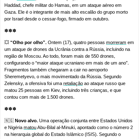
Haddad, chefe militar do Hamas, em um ataque aéreo em 
Gaza. Ele é o integrante de mais alto escalão do grupo morto 
por Israel desde o cessar-fogo, firmado em outubro.
✽✽✽
💥
 “Olho por olho”. 
Ontem (17), quatro pessoas 
morreram
 em 
um ataque de drones da Ucrânia contra a Rússia, incluindo na 
região de Moscou. Ao todo, foram mais de 550 drones, 
configurando o “maior ataque ucraniano em mais de um ano”. 
Fragmentos também chegaram a cair no aeroporto 
Sheremetyevo, o mais movimentado da Rússia. Segundo 
Zelensky, a ofensiva foi uma 
retaliação
 ao ataque russo que 
matou 25 pessoas em Kiev, incluindo três crianças, e que 
contou com mais de 1.500 drones.
✽✽✽
🇳🇬
 Novo alvo. 
Uma operação conjunta entre Estados Unidos 
e Nigéria 
matou
 Abu-Bilal al-Minuki, apontado como o número 2 
na hierarquia global do Estado Islâmico (ISIS). Segundo o 