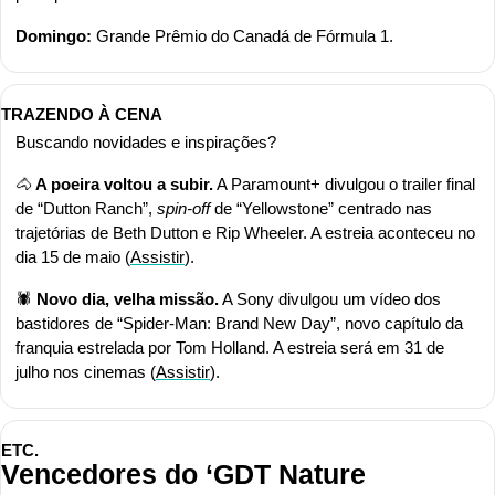
Domingo: 
Grande Prêmio do Canadá de Fórmula 1.
TRAZENDO À CENA
Buscando novidades e inspirações?
🐴
 A poeira voltou a subir.
 A Paramount+ divulgou o trailer final 
de “Dutton Ranch”, 
spin-off
 de “Yellowstone” centrado nas 
trajetórias de Beth Dutton e Rip Wheeler. A estreia aconteceu no 
dia 15 de maio (
Assistir
).
🕷️ 
Novo dia, velha missão.
 A Sony divulgou um vídeo dos 
bastidores de “Spider-Man: Brand New Day”, novo capítulo da 
franquia estrelada por Tom Holland. A estreia será em 31 de 
julho nos cinemas (
Assistir
).
ETC.
Vencedores do ‘GDT Nature 