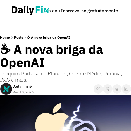
Podcast
Seja um anunciante
Inscreva-se gratuitamente
Dúvidas
Home
Posts
☕ A nova briga da OpenAI
☕ A nova briga da 
OpenAI
Joaquim Barbosa no Planalto, Oriente Médio, Ucrânia, 
ISIS e mais.
Daily Fin ☕
May 18, 2026