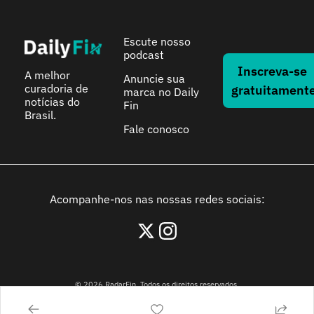
Escute nosso 
podcast
Inscreva-se 
A melhor 
Anuncie sua 
curadoria de 
gratuitament
marca no Daily 
notícias do 
Fin
Brasil.
Fale conosco
Acompanhe-nos nas nossas redes sociais:
© 2026 RadarFin. Todos os direitos reservados.
Avenida Paulista, 1106, São Paulo, São Paulo - 01310-914, Brasil