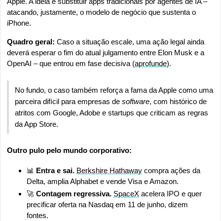
Apple. A ideia é substituir apps tradicionais por agentes de IA – 
atacando, justamente, o modelo de negócio que sustenta o 
iPhone.
Quadro geral: 
Caso a situação escale, uma ação legal ainda 
deverá esperar o fim do atual julgamento entre Elon Musk e a 
OpenAI – que entrou em fase decisiva (
aprofunde
).
No fundo, o caso também reforça a fama da Apple como uma 
parceira difícil para empresas de 
software
, com histórico de 
atritos com Google, Adobe e startups que criticam as regras 
da App Store.
Outro pulo pelo mundo corporativo:
📊
 Entra e sai. 
Berkshire Hathaway
 compra ações da 
Delta, amplia Alphabet e vende Visa e Amazon.
🚀
 Contagem regressiva. 
SpaceX
 acelera IPO e quer 
precificar oferta na Nasdaq em 11 de junho, dizem 
fontes.