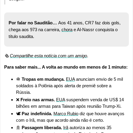
Por falar no Sauditão… 
Aos 41 anos, CR7 faz dois gols, 
chega aos 973 na carreira, 
chora
 e Al-Nassr conquista o 
título saudita. 
🗞️ 
Compartilhe esta notícia com um amigo
.
Para saber mais... A volta ao mundo em menos de 1 minuto:
🪖
Tropas em mudança.
EUA
 anunciam envio de 5 mil 
soldados à Polônia após alerta de premiê sobre a 
Rússia.
❌
Freio nas armas.
EUA
 suspendem venda de US$ 14 
bilhões em armas para Taiwan após reunião Trump-Xi.
🕊️ 
Paz indefinida.
Marco Rubio
 diz que houve avanços 
com o Irã, mas que acordo ainda não é certo.
🚢
 Passagem liberada. 
Irã
 autoriza ao menos 35 