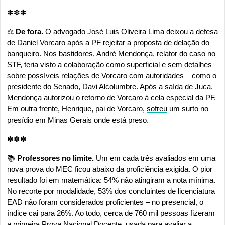
✽✽✽
⚖️ 
De fora.
 O advogado José Luis Oliveira Lima 
deixou
 a defesa 
de Daniel Vorcaro após a PF rejeitar a proposta de delação do 
banqueiro. Nos bastidores, André Mendonça, relator do caso no 
STF, teria visto a colaboração como superficial e sem detalhes 
sobre possíveis relações de Vorcaro com autoridades – como o 
presidente do Senado, Davi Alcolumbre. Após a saída de Juca, 
Mendonça 
autorizou
 o retorno de Vorcaro à cela especial da PF. 
Em outra frente, Henrique, pai de Vorcaro, 
sofreu
 um surto no 
presídio em Minas Gerais onde está preso.
✽✽✽
📚
 Professores no limite.
 Um em cada três avaliados em uma 
nova prova do MEC ficou abaixo da proficiência exigida. O pior 
resultado foi em matemática: 54% não atingiram a nota mínima. 
No recorte por modalidade, 53% dos concluintes de licenciatura 
EAD não foram considerados proficientes – no presencial, o 
índice cai para 26%. Ao todo, cerca de 760 mil pessoas fizeram 
a primeira Prova Nacional Docente, usada para avaliar a 