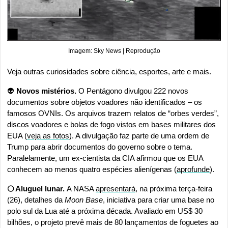
Imagem: Sky News | Reprodução
Veja outras curiosidades sobre ciência, esportes, arte e mais.
👽
 Novos mistérios.
 O Pentágono divulgou 222 novos 
documentos sobre objetos voadores não identificados – os 
famosos OVNIs. Os arquivos trazem relatos de “orbes verdes”, 
discos voadores e bolas de fogo vistos em bases militares dos 
EUA (
veja as fotos
). A divulgação faz parte de uma ordem de 
Trump para abrir documentos do governo sobre o tema. 
Paralelamente, um ex-cientista da CIA afirmou que os EUA 
conhecem ao menos quatro espécies alienígenas (
aprofunde
).
🌕 Aluguel lunar. 
A NASA 
apresentará
, na próxima terça-feira 
(26), detalhes da 
Moon Base
, iniciativa para criar uma base no 
polo sul da Lua até a próxima década. Avaliado em US$ 30 
bilhões, o projeto prevê mais de 80 lançamentos de foguetes ao 