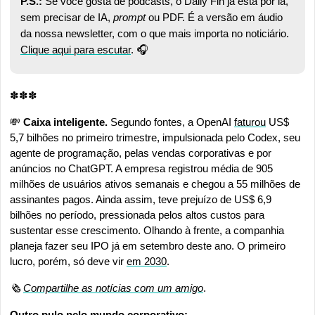
P.S.: 
Se você gosta de podcasts, o Daily Fin já está por lá, 
sem precisar de IA, 
prompt 
ou PDF. É a versão em áudio 
da nossa newsletter, com o que mais importa no noticiário. 
Clique aqui para escutar
. 🎧
✽✽✽
💸
 Caixa inteligente. 
Segundo fontes, a OpenAI 
faturou
 US$ 
5,7 bilhões no primeiro trimestre, impulsionada pelo Codex, seu 
agente de programação, pelas vendas corporativas e por 
anúncios no ChatGPT. A empresa registrou média de 905 
milhões de usuários ativos semanais e chegou a 55 milhões de 
assinantes pagos. Ainda assim, teve prejuízo de US$ 6,9 
bilhões no período, pressionada pelos altos custos para 
sustentar esse crescimento. Olhando à frente, a companhia 
planeja fazer seu IPO já em setembro deste ano. O primeiro 
lucro, porém, só deve vir 
em 2030
.
🗞️ 
Compartilhe as notícias com um amigo
.
Outro pulo pelo mundo corporativo: