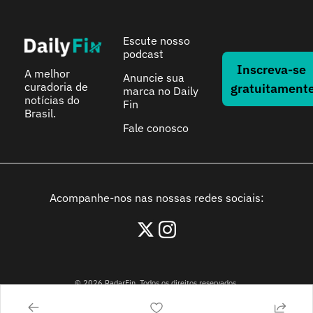
Escute nosso 
podcast
Inscreva-se 
A melhor 
Anuncie sua 
curadoria de 
gratuitament
marca no Daily 
notícias do 
Fin
Brasil.
Fale conosco
Acompanhe-nos nas nossas redes sociais:
© 2026 RadarFin. Todos os direitos reservados.
Avenida Paulista, 1106, São Paulo, São Paulo - 01310-914, Brasil