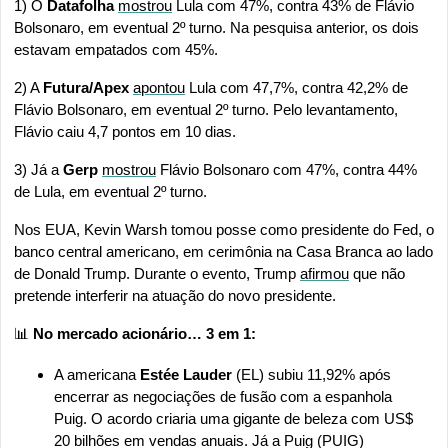
1) O 
Datafolha 
mostrou
 Lula com 47%, contra 43% de Flávio 
Bolsonaro, em eventual 2º turno. Na pesquisa anterior, os dois 
estavam empatados com 45%. 
2) A 
Futura/Apex
apontou
 Lula com 47,7%, contra 42,2% de 
Flávio Bolsonaro, em eventual 2º turno. Pelo levantamento, 
Flávio caiu 4,7 pontos em 10 dias.
3) Já a 
Gerp 
mostrou
 Flávio Bolsonaro com 47%, contra 44% 
de Lula, em eventual 2º turno. 
Nos EUA, Kevin Warsh tomou posse como presidente do Fed, o 
banco central americano, em cerimônia na Casa Branca ao lado 
de Donald Trump. Durante o evento, Trump 
afirmou
 que não 
pretende interferir na atuação do novo presidente.
📊
 No mercado acionário… 3 em 1:
A americana 
Estée Lauder 
(EL) subiu 11,92% após 
encerrar as negociações de fusão com a espanhola 
Puig. O acordo criaria uma gigante de beleza com US$ 
20 bilhões em vendas anuais. Já a Puig (PUIG) 