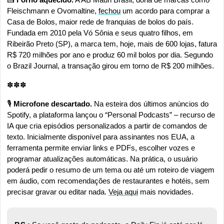
Fleischmann e Ovomaltine, 
fechou
 um acordo para comprar a 
Casa de Bolos, maior rede de franquias de bolos do país. 
Fundada em 2010 pela Vó Sônia e seus quatro filhos, em 
Ribeirão Preto (SP), a marca tem, hoje, mais de 600 lojas, fatura 
R$ 720 milhões por ano e produz 60 mil bolos por dia. Segundo 
o Brazil Journal, a transação girou em torno de R$ 200 milhões.
✽✽✽
🎙️
 Microfone descartado. 
Na esteira dos últimos anúncios do 
Spotify, a plataforma lançou o “Personal Podcasts” – recurso de 
IA que cria episódios personalizados a partir de comandos de 
texto. Inicialmente disponível para assinantes nos EUA, a 
ferramenta permite enviar links e PDFs, escolher vozes e 
programar atualizações automáticas. Na prática, o usuário 
poderá pedir o resumo de um tema ou até um roteiro de viagem 
em áudio, com recomendações de restaurantes e hotéis, sem 
precisar gravar ou editar nada. 
Veja aqui
 mais novidades.