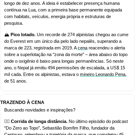
longo de dez anos. A ideia é estabelecer presença humana 
contínua na Lua, com a primeira base permanente equipada 
com habitats, veículos, energia própria e estruturas de 
pesquisa.
🏔️ 
Pico lotado.
 Um recorde de 274 alpinistas chegou ao cume 
do Everest em um único dia pelo lado nepalês, superando a 
marca de 223, registrada em 2019. A 
cena
 reacendeu o alerta 
sobre a superlotação na “zona da morte” – área abaixo do topo 
onde o oxigênio é baixo para longas permanências. Só neste 
ano, o Nepal já emitiu 494 permissões de escalada, a US$ 15 
mil cada. Entre os alpinistas, estava o 
mineiro Leonardo Pena
, 
de 51 anos.
TRAZENDO À CENA
Buscando novidades e inspirações?
🏃‍♂️
 Corrida de longa distância. 
No último episódio do podcast 
“Do Zero ao Topo”, Sebastião Bomfim Filho, fundador da 
Centauro, relembrou a trajetória da marca, que completou 45 