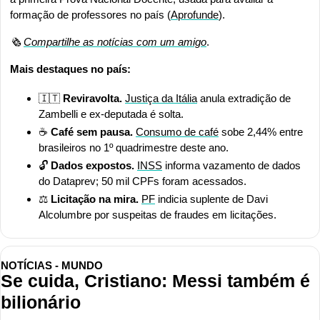
formação de professores no país (
Aprofunde
).
🗞️ 
Compartilhe as notícias com um amigo
.
Mais destaques no país:
🇮🇹
Reviravolta.
Justiça da Itália
 anula extradição de 
Zambelli e ex-deputada é solta.
☕ 
Café sem pausa.
Consumo de café
 sobe 2,44% entre 
brasileiros no 1º quadrimestre deste ano.
🔓 
Dados expostos.
INSS
 informa vazamento de dados 
do Dataprev; 50 mil CPFs foram acessados.
⚖️ 
Licitação na mira.
PF
 indicia suplente de Davi 
Alcolumbre por suspeitas de fraudes em licitações.
NOTÍCIAS - MUNDO
Se cuida, Cristiano: Messi também é 
bilionário