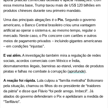
essa mesma base, Trump taxou mais de US$ 120 bilhões em 
produtos chineses durante seu primeiro mandato.
Uma das principais alegações é o 
Pix.
 Segundo o governo 
americano, o Banco Central brasileiro criou uma vantagem 
artificial ao operar o sistema e, ao mesmo tempo, regular o 
mercado. Neste caso, o Pix concorre com cartões e outros 
meios de pagamento privados – incluindo gigantes americanas 
– em condições “injustas”. 
E vai além.
 A investigação também mira a regulação de redes 
sociais, acordos comerciais com México e Índia, 
desmatamentos ilegais, barreiras ao etanol, vendas de produtos 
piratas e falhas no combate à corrupção (
aprofunde
). 
A reação foi rápida.
 Lula culpou a “família metralha” Bolsonaro 
pela situação, chamou os filhos do ex-presidente de “traidores 
da pátria” e disse que Flávio “foi pedir arrego. Imbecil”. Já 
aliados do governo defenderam o Pix e apelidaram a medida de 
“Tariflávio”. 