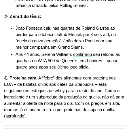
bilhão já utilizado pelos Rolling Stones.
🎾
 2 em 1 do tênis:
João Fonseca caiu nas quartas de Roland Garros ao 
perder para o tcheco Jakub Mensik por 3 sets a 0, no 
“duelo da nova geração”. João deixa Paris com sua 
melhor campanha em Grand Slams.
Aos 44 anos, Serena Williams 
confirmou
 seu retorno às 
quadras no WTA 500 de Queen’s, em Londres – quase 
quatro anos após seu último jogo oficial.
💪
 Proteína cara.
 A “febre” dos alimentos com proteína nos 
EUA – de batatas chips aos cafés da Starbucks – está 
esgotando os estoques de whey para o resto do ano. Como o 
ingrediente é um subproduto da produção de queijo, não dá para 
aumentar a oferta da noite para o dia. Com os preços em alta, 
marcas já estudam trocá-lo por proteínas de soja ou ervilha 
(
aprofunde
).