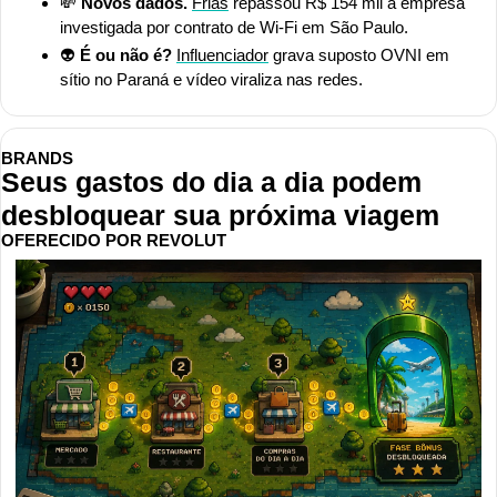
💸
Novos dados.
Frias
 repassou R$ 154 mil a empresa 
investigada por contrato de Wi-Fi em São Paulo.
👽
 É ou não é?
Influenciador
 grava suposto OVNI em 
sítio no Paraná e vídeo viraliza nas redes.
BRANDS
Seus gastos do dia a dia podem 
desbloquear sua próxima viagem 
OFERECIDO POR REVOLUT