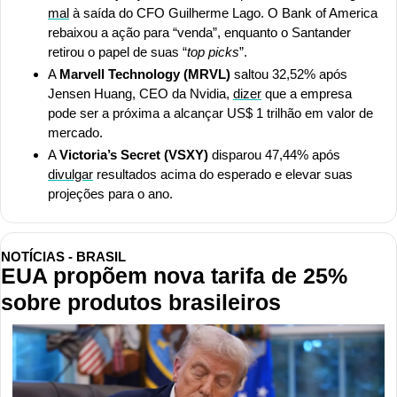
mal
 à saída do CFO Guilherme Lago. O Bank of America 
rebaixou a ação para “venda”, enquanto o Santander 
retirou o papel de suas “
top picks
”. 
A 
Marvell Technology (MRVL)
 saltou 32,52% após 
Jensen Huang, CEO da Nvidia, 
dizer
 que a empresa 
pode ser a próxima a alcançar US$ 1 trilhão em valor de 
mercado. 
A 
Victoria’s Secret (VSXY)
 disparou 47,44% após 
divulgar
 resultados acima do esperado e elevar suas 
projeções para o ano.
NOTÍCIAS - BRASIL
EUA propõem nova tarifa de 25% 
sobre produtos brasileiros