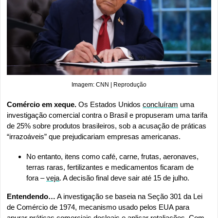
Imagem: CNN | Reprodução
Comércio em xeque. 
Os Estados Unidos 
concluíram
 uma 
investigação comercial contra o Brasil e propuseram uma tarifa 
de 25% sobre produtos brasileiros, sob a acusação de práticas 
“irrazoáveis” que prejudicariam empresas americanas. 
No entanto, itens como café, carne, frutas, aeronaves, 
terras raras, fertilizantes e medicamentos ficaram de 
fora – 
veja
. A decisão final deve sair até 15 de julho. 
Entendendo…
 A investigação se baseia na Seção 301 da Lei 
de Comércio de 1974, mecanismo usado pelos EUA para 
apurar práticas comerciais desleais e aplicar retaliações. Com 