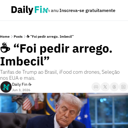
Podcast
Seja um anunciante
Inscreva-se gratuitamente
Dúvidas
Home
Posts
☕ “Foi pedir arrego. Imbecil”
☕ “Foi pedir arrego. 
Imbecil”
Tarifas de Trump ao Brasil, iFood com drones, Seleção 
nos EUA e mais.
Daily Fin ☕
Jun 3, 2026