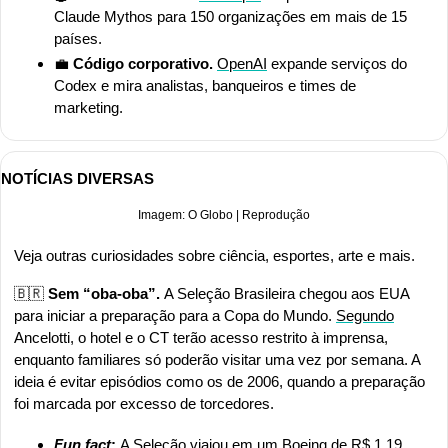
Claude Mythos para 150 organizações em mais de 15 
países.
💼
Código corporativo.
OpenAI
 expande serviços do 
Codex e mira analistas, banqueiros e times de 
marketing.
NOTÍCIAS DIVERSAS
Imagem: O Globo | Reprodução
Veja outras curiosidades sobre ciência, esportes, arte e mais.
🇧🇷
 Sem “oba-oba”. 
A Seleção Brasileira chegou aos EUA 
para iniciar a preparação para a Copa do Mundo. 
Segundo
Ancelotti, o hotel e o CT terão acesso restrito à imprensa, 
enquanto familiares só poderão visitar uma vez por semana. A 
ideia é evitar episódios como os de 2006, quando a preparação 
foi marcada por excesso de torcedores.
Fun fact
: 
A Seleção viajou em um Boeing de R$ 1,19 