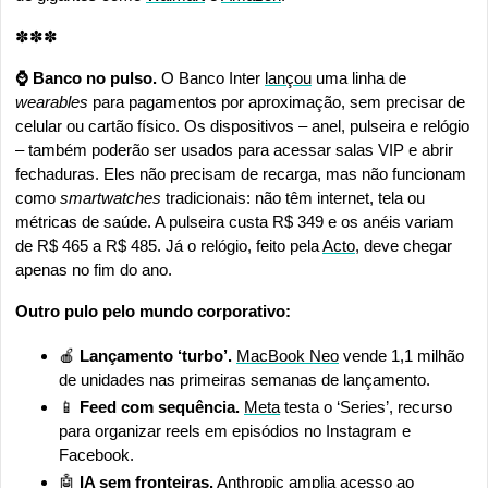
✽✽✽
⌚ Banco no pulso.
 O Banco Inter 
lançou
 uma linha de 
wearables 
para pagamentos por aproximação, sem precisar de 
celular ou cartão físico. Os dispositivos – anel, pulseira e relógio 
– também poderão ser usados para acessar salas VIP e abrir 
fechaduras. Eles não precisam de recarga, mas não funcionam 
como 
smartwatches 
tradicionais: não têm internet, tela ou 
métricas de saúde. A pulseira custa R$ 349 e os anéis variam 
de R$ 465 a R$ 485. Já o relógio, feito pela 
Acto
, deve chegar 
apenas no fim do ano.
Outro pulo pelo mundo corporativo:
🍎
 Lançamento ‘turbo’. 
MacBook Neo
 vende 1,1 milhão 
de unidades nas primeiras semanas de lançamento.
📱
Feed com sequência.
Meta
 testa o ‘Series’, recurso 
para organizar reels em episódios no Instagram e 
Facebook.
🤖
IA sem fronteiras.
Anthropic
 amplia acesso ao 