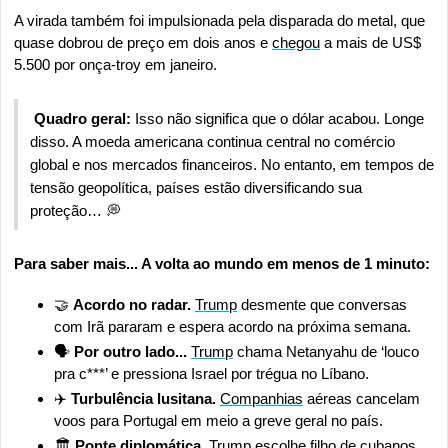
A virada também foi impulsionada pela disparada do metal, que 
quase dobrou de preço em dois anos e 
chegou
 a mais de US$ 
5.500 por onça-troy em janeiro.
Quadro geral:
 Isso não significa que o dólar acabou. Longe 
disso. A moeda americana continua central no comércio 
global e nos mercados financeiros. No entanto, em tempos de 
tensão geopolítica, países estão diversificando sua 
proteção… 
💭
Para saber mais... A volta ao mundo em menos de 1 minuto:
🤝
Acordo no radar.
Trump
 desmente que conversas 
com Irã pararam e espera acordo na próxima semana.
🗣️ 
Por outro lado...
Trump
 chama Netanyahu de ‘louco 
pra c***’ e pressiona Israel por trégua no Líbano.
✈️
 Turbulência lusitana.
Companhias
 aéreas cancelam 
voos para Portugal em meio a greve geral no país.
🏛️ 
Ponte diplomática.
Trump
 escolhe filho de cubanos 