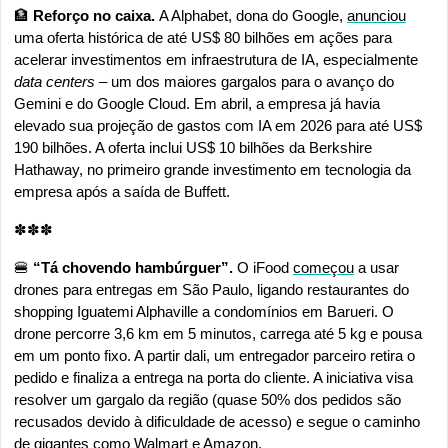
🏦
 Reforço no caixa. 
A Alphabet, dona do Google, 
anunciou
uma oferta histórica de até US$ 80 bilhões em ações para 
acelerar investimentos em infraestrutura de IA, especialmente 
data centers
 – um dos maiores gargalos para o avanço do 
Gemini e do Google Cloud. Em abril, a empresa já havia 
elevado sua projeção de gastos com IA em 2026 para até US$ 
190 bilhões. A oferta inclui US$ 10 bilhões da Berkshire 
Hathaway, no primeiro grande investimento em tecnologia da 
empresa após a saída de Buffett.
✽✽✽
🍔
 “Tá chovendo hambúrguer”.
 O iFood 
começou
 a usar 
drones para entregas em São Paulo, ligando restaurantes do 
shopping Iguatemi Alphaville a condomínios em Barueri. O 
drone percorre 3,6 km em 5 minutos, carrega até 5 kg e pousa 
em um ponto fixo. A partir dali, um entregador parceiro retira o 
pedido e finaliza a entrega na porta do cliente. A iniciativa visa 
resolver um gargalo da região (quase 50% dos pedidos são 
recusados devido à dificuldade de acesso) e segue o caminho 
de gigantes como 
Walmart
 e 
Amazon
.