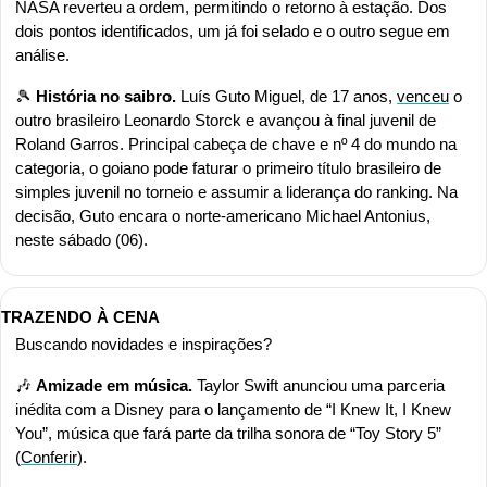
NASA reverteu a ordem, permitindo o retorno à estação. Dos 
dois pontos identificados, um já foi selado e o outro segue em 
análise.
🎾
História no saibro.
 Luís Guto Miguel, de 17 anos, 
venceu
 o 
outro brasileiro Leonardo Storck e avançou à final juvenil de 
Roland Garros. Principal cabeça de chave e nº 4 do mundo na 
categoria, o goiano pode faturar o primeiro título brasileiro de 
simples juvenil no torneio e assumir a liderança do ranking. Na 
decisão, Guto encara o norte-americano Michael Antonius, 
neste sábado (06).
TRAZENDO À CENA
Buscando novidades e inspirações?
🎶
Amizade em música. 
Taylor Swift anunciou uma parceria 
inédita com a Disney para o lançamento de “I Knew It, I Knew 
You”, música que fará parte da trilha sonora de “Toy Story 5” 
(
Conferir
).