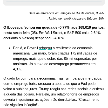
Data de referência em relação ao dia de ontem, 05/06.
Horário de referência para o Bitcoin: 18h
.
O Ibovespa fechou em queda de -0,77%, aos 169.019 pontos,
nesta sexta-feira (05). Em Wall Street, o S&P 500 caiu -2,64%, 
enquanto o Nasdaq despencou -4,18%.
Por lá, o Payroll 
reforçou
 a resiliência da economia 
americana. Em maio, foram criadas 172 mil vagas de 
emprego, mais que o dobro das 85 mil esperadas por 
analistas. Já a taxa de desemprego permaneceu em 
4,3%. 
O dado foi bom para a economia, mas ruim para os mercados: 
com o emprego forte, cresceu a aposta de que o Fed pode 
voltar a subir os juros. Trump reagiu nas redes sociais e criticou 
a queda das bolsas. Para ele, um relatório forte de empregos 
deveria impulsionar as ações, não derrubá-las: “Crescimento 
não significa inflação!”.