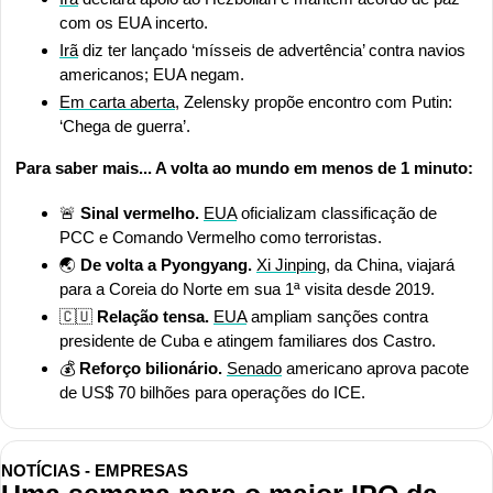
com os EUA incerto.
Irã
 diz ter lançado ‘mísseis de advertência’ contra navios 
americanos; EUA negam.
Em carta aberta
, Zelensky propõe encontro com Putin: 
‘Chega de guerra’.
Para saber mais... A volta ao mundo em menos de 1 minuto:
🚨
Sinal vermelho.
EUA
 oficializam classificação de 
PCC e Comando Vermelho como terroristas.
🌏 
De volta a Pyongyang. 
Xi Jinping
, da China, viajará 
para a Coreia do Norte em sua 1ª visita desde 2019.
🇨🇺
Relação tensa.
EUA
 ampliam sanções contra 
presidente de Cuba e atingem familiares dos Castro.
💰
 Reforço bilionário.
Senado
 americano aprova pacote 
de US$ 70 bilhões para operações do ICE.
NOTÍCIAS - EMPRESAS