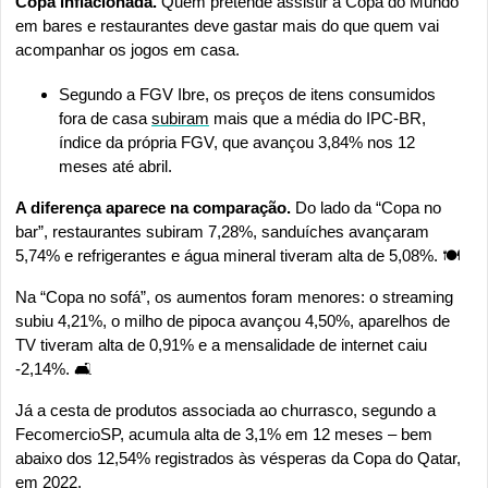
Copa inflacionada. 
Quem pretende assistir à Copa do Mundo 
em bares e restaurantes deve gastar mais do que quem vai 
acompanhar os jogos em casa.
Segundo a FGV Ibre, os preços de itens consumidos 
fora de casa 
subiram
 mais que a média do IPC-BR, 
índice da própria FGV, que avançou 3,84% nos 12 
meses até abril.
A diferença aparece na comparação. 
Do lado da “Copa no 
bar”, restaurantes subiram 7,28%, sanduíches avançaram 
5,74% e refrigerantes e água mineral tiveram alta de 5,08%. 🍽️
Na “Copa no sofá”, os aumentos foram menores: o streaming 
subiu 4,21%, o milho de pipoca avançou 4,50%, aparelhos de 
TV tiveram alta de 0,91% e a mensalidade de internet caiu 
-2,14%. 🛋️
Já a cesta de produtos associada ao churrasco, segundo a 
FecomercioSP, acumula alta de 3,1% em 12 meses – bem 
abaixo dos 12,54% registrados às vésperas da Copa do Qatar, 
em 2022. 