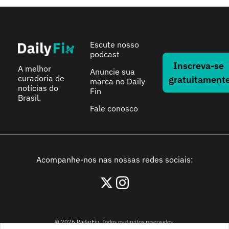
Escute nosso 
podcast
Inscreva-se 
A melhor 
Anuncie sua 
curadoria de 
gratuitament
marca no Daily 
notícias do 
Fin
Brasil.
Fale conosco
Acompanhe-nos nas nossas redes sociais:
© 2026 RadarFin. Todos os direitos reservados.