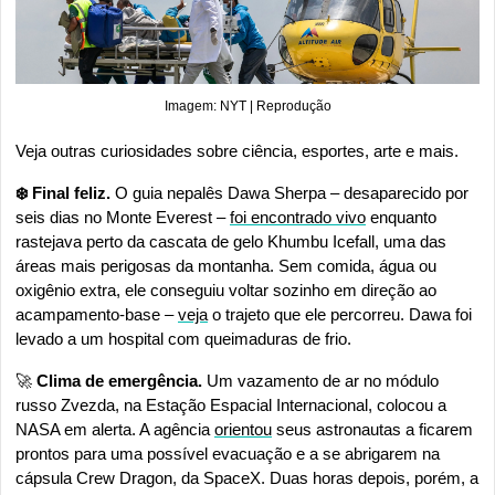
Imagem: NYT | Reprodução
Veja outras curiosidades sobre ciência, esportes, arte e mais.
❄️ Final feliz. 
O guia nepalês Dawa Sherpa – desaparecido por 
seis dias no Monte Everest – 
foi encontrado vivo
 enquanto 
rastejava perto da cascata de gelo Khumbu Icefall, uma das 
áreas mais perigosas da montanha. Sem comida, água ou 
oxigênio extra, ele conseguiu voltar sozinho em direção ao 
acampamento-base – 
veja
 o trajeto que ele percorreu. Dawa foi 
levado a um hospital com queimaduras de frio.
🚀
 Clima de emergência. 
Um vazamento de ar no módulo 
russo Zvezda, na Estação Espacial Internacional, colocou a 
NASA em alerta. A agência 
orientou
 seus astronautas a ficarem 
prontos para uma possível evacuação e a se abrigarem na 
cápsula Crew Dragon, da SpaceX. Duas horas depois, porém, a 