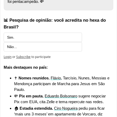
foi pentacampeão. 
💸
📊 Pesquisa de opinião: você acredita no hexa do 
Brasil?
Sim.
Não...
Login
or
Subscribe
to participate
Mais destaques no país:
✝️
 Nomes reunidos.
Flávio
, Tarcísio, Nunes, Messias e 
Mendonça participam de Marcha para Jesus em São 
Paulo.
💸
Pix em pauta. 
Eduardo Bolsonaro
 sugere negociar 
Pix com EUA, cita Zelle e tema repercute nas redes.
🏠
 Estadia estendida.
Ciro Nogueira
 pediu para ficar 
‘mais uns 3 meses’ em apartamento de Vorcaro, diz 