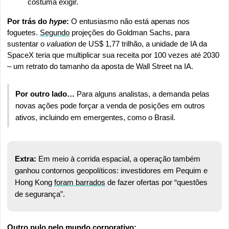
costuma exigir.
Por trás do 
hype
:
 O entusiasmo não está apenas nos 
foguetes. 
Segundo
 projeções do Goldman Sachs, para 
sustentar o 
valuation 
de US$ 1,77 trilhão, a unidade de IA da 
SpaceX teria que multiplicar sua receita por 100 vezes até 2030 
– um retrato do tamanho da aposta de Wall Street na IA.
Por outro lado…
 Para alguns analistas, a demanda pelas 
novas ações pode forçar a venda de posições em outros 
ativos, incluindo em emergentes, como o Brasil.
Extra:
 Em meio à corrida espacial, a operação também 
ganhou contornos geopolíticos: investidores em Pequim e 
Hong Kong 
foram barrados
 de fazer ofertas por “questões 
de segurança”.
Outro pulo pelo mundo corporativo: