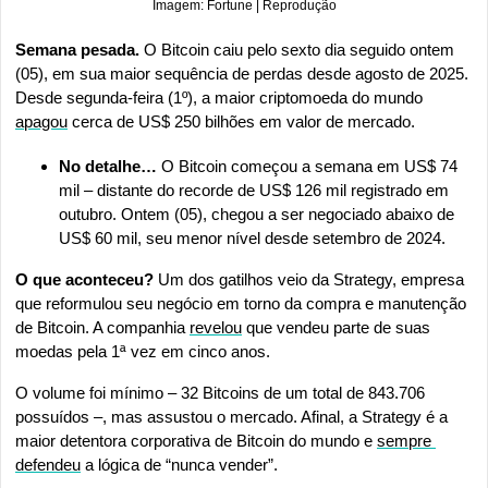
Imagem: Fortune | Reprodução
Semana pesada. 
O Bitcoin caiu pelo sexto dia seguido ontem 
(05), em sua maior sequência de perdas desde agosto de 2025. 
Desde segunda-feira (1º), a maior criptomoeda do mundo 
apagou
 cerca de US$ 250 bilhões em valor de mercado.
No detalhe…
 O Bitcoin começou a semana em US$ 74 
mil – distante do recorde de US$ 126 mil registrado em 
outubro. Ontem (05), chegou a ser negociado abaixo de 
US$ 60 mil, seu menor nível desde setembro de 2024.
O que aconteceu?
 Um dos gatilhos veio da Strategy, empresa 
que reformulou seu negócio em torno da compra e manutenção 
de Bitcoin. A companhia 
revelou
 que vendeu parte de suas 
moedas pela 1ª vez em cinco anos.
O volume foi mínimo – 32 Bitcoins de um total de 843.706 
possuídos –, mas assustou o mercado. Afinal, a Strategy é a 
maior detentora corporativa de Bitcoin do mundo e 
sempre 
defendeu
 a lógica de “nunca vender”.