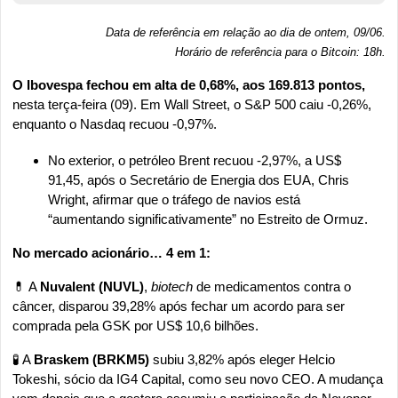
Data de referência em relação ao dia de ontem, 09/06.
Horário de referência para o Bitcoin: 18h
.
O Ibovespa fechou em alta de 0,68%, aos 169.813 pontos, 
nesta terça-feira (09). Em Wall Street, o S&P 500 caiu -0,26%, 
enquanto o Nasdaq recuou -0,97%.
No exterior, o petróleo Brent recuou -2,97%, a US$ 
91,45, após o Secretário de Energia dos EUA, Chris 
Wright, afirmar que o tráfego de navios está 
“aumentando significativamente” no Estreito de Ormuz.
No mercado acionário… 4 em 1:
💊
 A 
Nuvalent (NUVL)
, 
biotech
 de medicamentos contra o 
câncer, disparou 39,28% após fechar um acordo para ser 
comprada pela GSK por US$ 10,6 bilhões.
🧪
 A 
Braskem (BRKM5)
 subiu 3,82% após eleger Helcio 
Tokeshi, sócio da IG4 Capital, como seu novo CEO. A mudança 