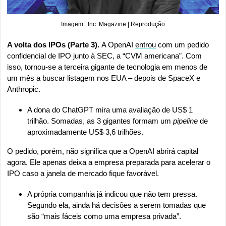
Imagem:  Inc. Magazine | Reprodução
A volta dos IPOs (Parte 3). 
A OpenAI 
entrou
 com um pedido 
confidencial de IPO junto à SEC, a “CVM americana”. Com 
isso, tornou-se a terceira gigante de tecnologia em menos de 
um mês a buscar listagem nos EUA – depois de SpaceX e 
Anthropic.
A dona do ChatGPT mira uma avaliação de US$ 1 
trilhão. Somadas, as 3 gigantes formam um 
pipeline 
de 
aproximadamente US$ 3,6 trilhões.
O pedido, porém, não significa que a OpenAI abrirá capital 
agora. Ele apenas deixa a empresa preparada para acelerar o 
IPO caso a janela de mercado fique favorável.
A própria companhia já indicou que não tem pressa. 
Segundo ela, ainda há decisões a serem tomadas que 
são “mais fáceis como uma empresa privada”.