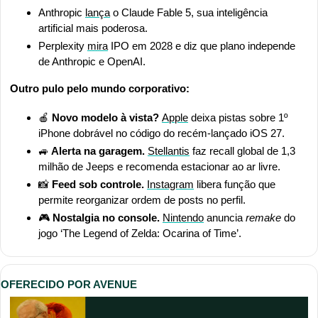
Anthropic 
lança
 o Claude Fable 5, sua inteligência 
artificial mais poderosa.
Perplexity 
mira
 IPO em 2028 e diz que plano independe 
de Anthropic e OpenAI.
Outro pulo pelo mundo corporativo:
🍎
Novo modelo à vista? 
Apple
 deixa pistas sobre 1º 
iPhone dobrável no código do recém-lançado iOS 27.
🚙
 Alerta na garagem.
Stellantis
 faz recall global de 1,3 
milhão de Jeeps e recomenda estacionar ao ar livre.
📸
Feed sob controle.
Instagram
 libera função que 
permite reorganizar ordem de posts no perfil.
🎮 
Nostalgia no console.
Nintendo
 anuncia 
remake 
do 
jogo ‘The Legend of Zelda: Ocarina of Time’.
OFERECIDO POR AVENUE