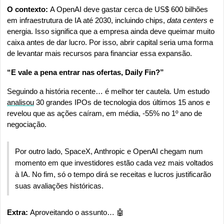
O contexto: 
A OpenAI deve gastar cerca de US$ 600 bilhões 
em infraestrutura de IA até 2030, incluindo chips, 
data centers
 e 
energia. Isso significa que a empresa ainda deve queimar muito 
caixa antes de dar lucro. Por isso, abrir capital seria uma forma 
de levantar mais recursos para financiar essa expansão.
“E vale a pena entrar nas ofertas, Daily Fin?” 
Seguindo a história recente… é melhor ter cautela. Um estudo 
analisou
 30 grandes IPOs de tecnologia dos últimos 15 anos e 
revelou que as ações caíram, em média, -55% no 1º ano de 
negociação.
Por outro lado, SpaceX, Anthropic e OpenAI chegam num 
momento em que investidores estão cada vez mais voltados 
à IA. No fim, só o tempo dirá se receitas e lucros justificarão 
suas avaliações históricas.
Extra: 
Aproveitando o assunto… 
🤖