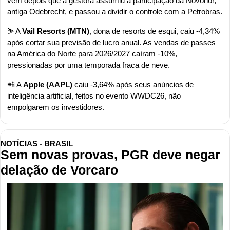
vem depois que a gestora assumiu a participação da Novonor, 
antiga Odebrecht, e passou a dividir o controle com a Petrobras.
⛷️ A 
Vail Resorts (MTN)
, dona de resorts de esqui, caiu -4,34% 
após cortar sua previsão de lucro anual. As vendas de passes 
na América do Norte para 2026/2027 caíram -10%, 
pressionadas por uma temporada fraca de neve.
📲
 A 
Apple (AAPL)
 caiu -3,64% após seus anúncios de 
inteligência artificial, feitos no evento WWDC26, não 
empolgarem os investidores.
NOTÍCIAS - BRASIL
Sem novas provas, PGR deve negar 
delação de Vorcaro