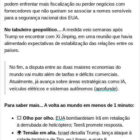
podem enfrentar mais fiscalização ou perder negócios com 
fornecedores que não queiram se associar a nomes sensíveis 
para a segurança nacional dos EUA.
No tabuleiro geopolítico…
 A medida veio semanas após 
Trump se encontrar com Xi Jinping, em uma reunião que havia 
alimentado expectativas de estabilização das relações entre os 
países.
No fim, a disputa entre as duas maiores economias do 
mundo vai muito além de tarifas e déficits comerciais. 
Atualmente, já avança sobre áreas estratégicas como IA, 
veículos elétricos e sistemas autônomos (
aprofunde
).
Para saber mais... A volta ao mundo em menos de 1 minuto:
💥
Olho por olho.
EUA
 bombardeiam Irã em retaliação 
à derrubada de helicóptero; Teerã promete resposta.
🌍 
Tensão em alta. 
Israel
 desafia Trump, lança ataque à 
cidade histórica de Tiro, no Líbano, e mata 8.