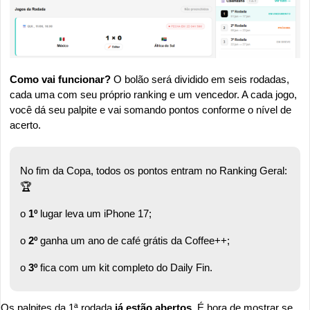
Como vai funcionar? 
O bolão será dividido em seis rodadas, 
cada uma com seu próprio ranking e um vencedor. A cada jogo, 
você dá seu palpite e vai somando pontos conforme o nível de 
acerto.
No fim da Copa, todos os pontos entram no Ranking Geral: 
🏆
o 
1º
 lugar leva um iPhone 17;
o 
2º
 ganha um ano de café grátis da Coffee++;
o 
3º
 fica com um kit completo do Daily Fin.
Os palpites da 1ª rodada 
já estão abertos.
 É hora de mostrar se 