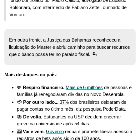
fundo controlado por Paulo Calixto, advogado de Eduardo 
Bolsonaro, com intermédio de Fabiano Zettel, cunhado de 
Vorcaro.
Em outra frente, a Justiça das Bahamas 
reconheceu
 a 
liquidação do Master e abriu caminho para buscar recursos 
que o banco possa ter no paraíso fiscal. 🏝️
Mais destaques no país:
💸
Respiro financeiro.
Mais de 6 milhões
 de pessoas e 
famílias já renegociaram dívidas no Novo Desenrola.
💳 
Por outro lado...
37%
 dos brasileiros deixaram de 
pagar contas no último mês, diz pesquisa PoderData.
📚 
De volta.
Estudantes
 da USP decidem encerrar 
greve na universidade após 54 dias.
🎰
Vai e vem. 
Governo
 recua e promete liberar acesso a 
registros de bets após sigilo de 100 anos.