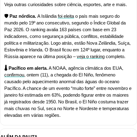
Veja outras curiosidades sobre ciência, esportes, arte e mais.
🛡️ Paz nórdica. 
A Islândia 
foi eleita
 o país mais seguro do 
mundo pelo 19º ano consecutivo, segundo o Índice Global da 
Paz 2026. O ranking avalia 163 países com base em 23 
indicadores, como segurança pública, conflitos, estabilidade 
política e militarização. Logo atrás, estão Nova Zelândia, Suíça, 
Eslovênia e Irlanda. O Brasil ficou em 124º lugar, enquanto a 
Rússia aparece na última posição – 
veja o ranking
 completo.
🌡️ Pacífico em alerta.
 A NOAA, agência climática dos EUA, 
confirmou
, ontem (11), a chegada do El Niño, fenômeno 
causado pelo aquecimento anormal das águas do oceano 
Pacífico. A chance de um evento “muito forte” entre novembro e 
janeiro foi estimada em 63%, podendo figurar entre os maiores 
já registrados desde 1950. No Brasil, o El Niño costuma trazer 
mais chuvas no Sul, seca no Norte e Nordeste e temperaturas 
elevadas em várias regiões.
ALÉM DA PAUTA