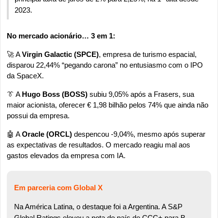
2023.
No mercado acionário… 3 em 1:
🚀
 A 
Virgin Galactic (SPCE)
, empresa de turismo espacial, 
disparou 22,44% “pegando carona” no entusiasmo com o IPO 
da SpaceX. 
👔
 A 
Hugo Boss (BOSS)
 subiu 9,05% após a Frasers, sua 
maior acionista, oferecer € 1,98 bilhão pelos 74% que ainda não 
possui da empresa. 
🤖
 A 
Oracle (ORCL)
 despencou -9,04%, mesmo após superar 
as expectativas de resultados. O mercado reagiu mal aos 
gastos elevados da empresa com IA.
Em parceria com Global X 
Na América Latina, o destaque foi a Argentina. A S&P 
Global Ratings 
elevou
 a nota do país de CCC+ para B-, 