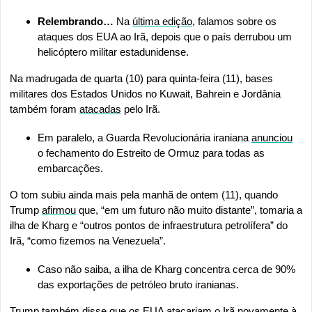
Relembrando…
 Na 
última edição
, falamos sobre os 
ataques dos EUA ao Irã, depois que o país derrubou um 
helicóptero militar estadunidense.
Na madrugada de quarta (10) para quinta-feira (11), bases 
militares dos Estados Unidos no Kuwait, Bahrein e Jordânia 
também foram 
atacadas
 pelo Irã.
Em paralelo, a Guarda Revolucionária iraniana 
anunciou
o fechamento do Estreito de Ormuz para todas as 
embarcações.
O tom subiu ainda mais pela manhã de ontem (11), quando 
Trump 
afirmou
 que, “em um futuro não muito distante”, tomaria a 
ilha de Kharg e “outros pontos de infraestrutura petrolífera” do 
Irã, “como fizemos na Venezuela”.
Caso não saiba, a ilha de Kharg concentra cerca de 90% 
das exportações de petróleo bruto iranianas.
Trump também disse que os EUA atacariam o Irã novamente à 