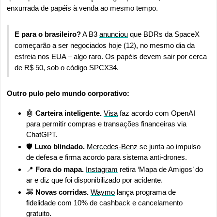
enxurrada de papéis à venda ao mesmo tempo.
E para o brasileiro?
 A B3 
anunciou
 que BDRs da SpaceX 
começarão a ser negociados hoje (12), no mesmo dia da 
estreia nos EUA – algo raro. Os papéis devem sair por cerca 
de R$ 50, sob o código SPCX34.
Outro pulo pelo mundo corporativo:
🤖
Carteira inteligente.
Visa
 faz acordo com OpenAI 
para permitir compras e transações financeiras via 
ChatGPT.
🛡️
 Luxo blindado.
Mercedes-Benz
 se junta ao impulso 
de defesa e firma acordo para sistema anti-drones.
📍
Fora do mapa.
Instagram
 retira ‘Mapa de Amigos’ do 
ar e diz que foi disponibilizado por acidente.
🚕
Novas corridas.
Waymo
 lança programa de 
fidelidade com 10% de cashback e cancelamento 
gratuito.