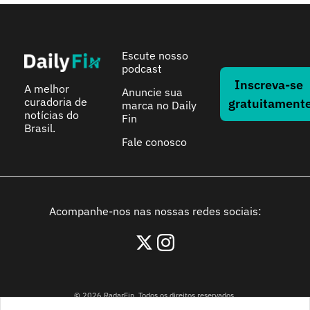
Escute nosso 
podcast
Inscreva-se 
A melhor 
Anuncie sua 
curadoria de 
gratuitament
marca no Daily 
notícias do 
Fin
Brasil.
Fale conosco
Acompanhe-nos nas nossas redes sociais:
© 2026 RadarFin. Todos os direitos reservados.
Avenida Paulista, 1106, São Paulo, São Paulo - 01310-914, Brasil