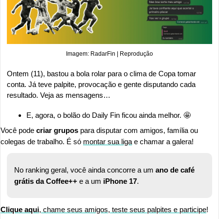
Imagem: RadarFin | Reprodução
Ontem (11), bastou a bola rolar para o clima de Copa tomar 
conta. Já teve palpite, provocação e gente disputando cada 
resultado. Veja as mensagens… 
E, agora, o bolão do Daily Fin ficou ainda melhor. 
🤩
Você pode 
criar grupos
 para disputar com amigos, família ou 
colegas de trabalho. É só 
montar sua liga
 e chamar a galera!
No ranking geral, você ainda concorre a um 
ano de café 
grátis da Coffee++
 e a um 
iPhone 17
.
Clique aqui
, chame seus amigos, teste seus palpites e participe
! 