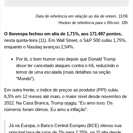
Data de referência em relação ao dia de ontem, 11/06.
Horário de referência para o Bitcoin: 18h
.
O Ibovespa fechou em alta de 1,71%, aos 171.497 pontos, 
nesta quinta-feira (11). Em Wall Street, o S&P 500 subiu 1,75%, 
enquanto o Nasdaq avançou 2,54%.
Por lá, o bom humor veio depois que Donald Trump 
disse ter cancelado ataques contra o Irã, reduzindo o 
temor de uma escalada (mais detalhes na seção 
“Mundo”).
Em outra frente, o índice de preços ao produtor (PPI) subiu 
6,5% em 12 meses até maio, o maior nível desde novembro de 
2022. Na Casa Branca, Trump 
reagiu
: “Eu amo isso. Os 
números foram ótimos. Eu amo a inflação”. 
Já na Europa, o Banco Central Europeu (BCE) elevou sua 
principal taxa de juros de 2% para 2,25%, na 1ª alta desde 