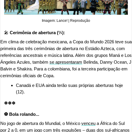
Imagem: Lance! | Reprodução
🎤
 Cerimônia de abertura (⅓):
Em clima de celebração mexicana, a Copa do Mundo 2026 teve sua 
primeira das três cerimônias de abertura no Estádio Azteca, com 
referências ancestrais e música latina. Além dos grupos Maná e Los 
Ángeles Azules, também 
se apresentaram
 Belinda, Danny Ocean, J 
Balvin e Shakira. Para a colombiana, foi a terceira participação em 
cerimônias oficiais de Copa.
Canadá e EUA ainda terão suas próprias aberturas hoje 
(12).
✽✽✽
⚽ Bola rolando... 
No jogo de abertura do Mundial, o México 
venceu
 a África do Sul 
por 2 a 0, em um jogo com três expulsões – duas dos sul-africanos 