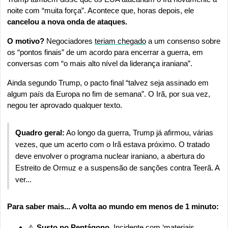
noite com “muita força”. Acontece que, horas depois, ele 
cancelou a nova onda de ataques.
O motivo?
 Negociadores 
teriam chegado
 a um consenso sobre 
os “pontos finais” de um acordo para encerrar a guerra, em 
conversas com “o mais alto nível da liderança iraniana”.
Ainda segundo Trump, o pacto final “talvez seja assinado em 
algum país da Europa no fim de semana”. O Irã, por sua vez, 
negou ter aprovado qualquer texto.
Quadro geral:
 Ao longo da guerra, Trump já afirmou, várias 
vezes, que um acerto com o Irã estava próximo. O tratado 
deve envolver o programa nuclear iraniano, a abertura do 
Estreito de Ormuz e a suspensão de sanções contra Teerã. A 
ver...
Para saber mais... A volta ao mundo em menos de 1 minuto:
⚠️
 Susto no Pentágono.
Incidente
 com ‘materiais 