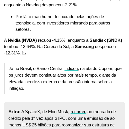
enquanto o Nasdaq despencou -2,21%.
Por lá, o mau humor foi puxado pelas ações de 
tecnologia, com investidores migrando para outros 
setores.
A 
Nvidia (NVDA)
 recuou -4,15%, enquanto a 
Sandisk (SNDK)
tombou -13,64%. Na Coreia do Sul, a 
Samsung 
despencou 
-12,31%. 
📉
Já no Brasil, o Banco Central 
indicou
, na ata do Copom, que 
os juros devem continuar altos por mais tempo, diante da 
elevada incerteza externa e da pressão interna sobre a 
inflação.
Extra:
 A SpaceX, de Elon Musk, 
recorreu
 ao mercado de 
crédito pela 1ª vez após o IPO, com uma emissão de ao 
menos US$ 25 bilhões para reorganizar sua estrutura de 