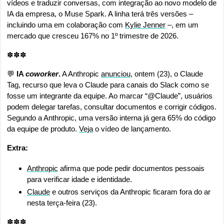
vídeos e traduzir conversas, com integração ao novo modelo de 
IA da empresa, o Muse Spark. A linha terá três versões – 
incluindo uma em colaboração com 
Kylie Jenner
 –, em um 
mercado que cresceu 167% no 1º trimestre de 2026.
✽✽✽
💬
IA 
coworker
.
 A Anthropic 
anunciou
, ontem (23), o Claude 
Tag, recurso que leva o Claude para canais do Slack como se 
fosse um integrante da equipe. Ao marcar “@Claude”, usuários 
podem delegar tarefas, consultar documentos e corrigir códigos. 
Segundo a Anthropic, uma versão interna já gera 65% do código 
da equipe de produto. 
Veja
 o vídeo de lançamento.
Extra:
Anthropic
 afirma que pode pedir documentos pessoais 
para verificar idade e identidade.
Claude
 e outros serviços da Anthropic ficaram fora do ar 
nesta terça-feira (23).
✽✽✽