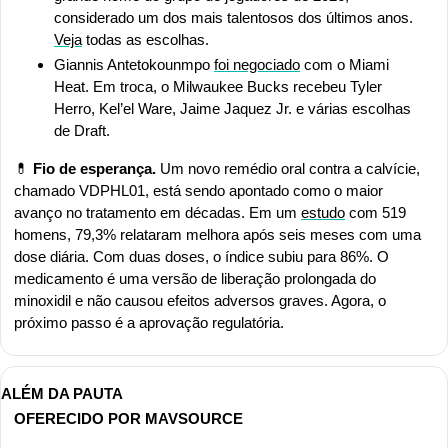
considerado um dos mais talentosos dos últimos anos. 
Veja
 todas as escolhas.
Giannis Antetokounmpo 
foi negociado
 com o Miami 
Heat. Em troca, o Milwaukee Bucks recebeu Tyler 
Herro, Kel’el Ware, Jaime Jaquez Jr. e várias escolhas 
de Draft.
💊
Fio de esperança.
 Um novo remédio oral contra a calvície, 
chamado VDPHL01, está sendo apontado como o maior 
avanço no tratamento em décadas. Em um 
estudo
 com 519 
homens, 79,3% relataram melhora após seis meses com uma 
dose diária. Com duas doses, o índice subiu para 86%. O 
medicamento é uma versão de liberação prolongada do 
minoxidil e não causou efeitos adversos graves. Agora, o 
próximo passo é a aprovação regulatória.
ALÉM DA PAUTA
OFERECIDO POR MAVSOURCE