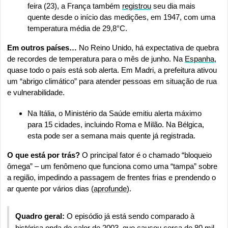
feira (23), a França também 
registrou
 seu dia mais 
quente desde o início das medições, em 1947, com uma 
temperatura média de 29,8°C.
Em outros países… 
No Reino Unido, há expectativa de quebra 
de recordes de temperatura para o mês de junho. Na 
Espanha
, 
quase todo o país está sob alerta. Em Madri, a prefeitura ativou 
um “abrigo climático” para atender pessoas em situação de rua 
e vulnerabilidade.
Na Itália, o Ministério da Saúde emitiu alerta máximo 
para 15 cidades, incluindo Roma e Milão. Na Bélgica, 
esta pode ser a semana mais quente já registrada.
O que está por trás?
 O principal fator é o chamado “bloqueio 
ômega” – um fenômeno que funciona como uma “tampa” sobre 
a região, impedindo a passagem de frentes frias e prendendo o 
ar quente por vários dias (
aprofunde
).
Quadro geral:
 O episódio já está sendo comparado à 
histórica onda de calor de 2003, que causou cerca de 80 mil 