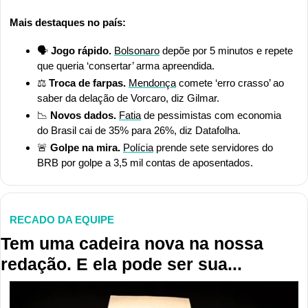
Mais destaques no país:
🗣️
 Jogo rápido.
Bolsonaro
 depõe por 5 minutos e repete 
que queria ‘consertar’ arma apreendida.
⚖️ 
Troca de farpas.
Mendonça
 comete ‘erro crasso’ ao 
saber da delação de Vorcaro, diz Gilmar.
📉
Novos dados.
Fatia
 de pessimistas com economia 
do Brasil cai de 35% para 26%, diz Datafolha.
🚨
Golpe na mira.
Polícia
 prende sete servidores do 
BRB por golpe a 3,5 mil contas de aposentados.
RECADO DA EQUIPE
Tem uma cadeira nova na nossa 
redação. E ela pode ser sua...