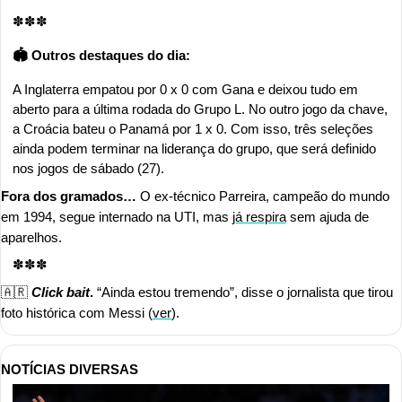
✽✽✽
🏟️ Outros destaques do dia:
A Inglaterra empatou por 0 x 0 com Gana e deixou tudo em 
aberto para a última rodada do Grupo L. No outro jogo da chave, 
a Croácia bateu o Panamá por 1 x 0. Com isso, três seleções 
ainda podem terminar na liderança do grupo, que será definido 
nos jogos de sábado (27).
Fora dos gramados…
 O ex-técnico Parreira, campeão do mundo 
em 1994, segue internado na UTI, mas 
já respira
 sem ajuda de 
aparelhos.
✽✽✽
🇦🇷
Click bait
.
 “Ainda estou tremendo”, disse o jornalista que tirou 
foto histórica com Messi (
ver
).
NOTÍCIAS DIVERSAS