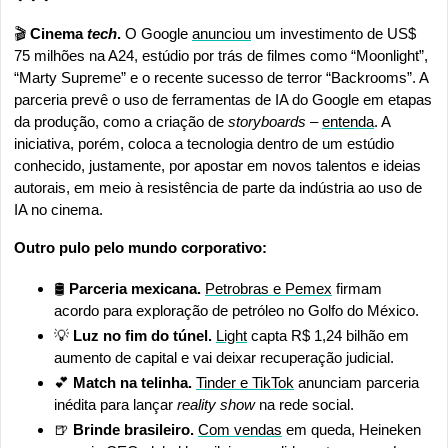
🎬 
Cinema 
tech
.
 O Google 
anunciou
 um investimento de US$ 
75 milhões na A24, estúdio por trás de filmes como “Moonlight”, 
“Marty Supreme” e o recente sucesso de terror “Backrooms”. A 
parceria prevê o uso de ferramentas de IA do Google em etapas 
da produção, como a criação de 
storyboards 
– 
entenda
. A 
iniciativa, porém, coloca a tecnologia dentro de um estúdio 
conhecido, justamente, por apostar em novos talentos e ideias 
autorais, em meio à resistência de parte da indústria ao uso de 
IA no cinema.
Outro pulo pelo mundo corporativo:
🛢️ 
Parceria mexicana.
Petrobras e Pemex
 firmam 
acordo para exploração de petróleo no Golfo do México.
💡
Luz no fim do túnel.
Light
 capta R$ 1,24 bilhão em 
aumento de capital e vai deixar recuperação judicial.
💕
 Match na telinha.
Tinder e TikTok
 anunciam parceria 
inédita para lançar 
reality show
 na rede social.
🍺
 Brinde brasileiro.
Com vendas
 em queda, Heineken 