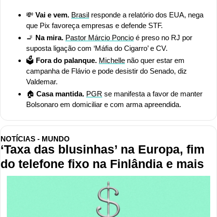
💸
Vai e vem.
Brasil
 responde a relatório dos EUA, nega 
que Pix favoreça empresas e defende STF.
🚬
Na mira.
Pastor Márcio Poncio
 é preso no RJ por 
suposta ligação com ‘Máfia do Cigarro’ e CV.
🗳️ 
Fora do palanque.
Michelle
 não quer estar em 
campanha de Flávio e pode desistir do Senado, diz 
Valdemar.
🏠 
Casa mantida.
PGR
 se manifesta a favor de manter 
Bolsonaro em domiciliar e com arma apreendida.
NOTÍCIAS - MUNDO
‘Taxa das blusinhas’ na Europa, fim 
do telefone fixo na Finlândia e mais