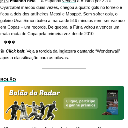
🇪🇸
 Falando nela… 
A Espanha 
venceu
 a Áustria por 3 a 0. 
Oyarzabal marcou duas vezes, chegou a quatro gols no torneio e 
ficou a dois dos artilheiros Messi e Mbappé. Sem sofrer gols, o 
goleiro Unai Simón bateu a marca de 519 minutos sem ser vazado 
em Copas – um recorde. De quebra, a Fúria voltou a vencer um 
mata-mata de Copa pela primeira vez desde 2010.
✽✽✽
🎤
Click bait
.
Veja
 a torcida da Inglaterra cantando “Wonderwall” 
após a classificação para as oitavas.
BOLÃO