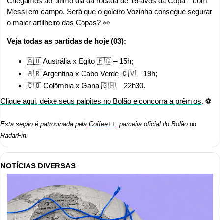
Chegamos ao último dia da rodada de 16-avos da Copa – com 
Messi em campo. Será que o goleiro Vozinha consegue segurar 
o maior artilheiro das Copas? 
👀
Veja todas as partidas de hoje (03):
🇦🇺
 Austrália x Egito 
🇪🇬
 – 15h;
🇦🇷
 Argentina x Cabo Verde 
🇨🇻
 – 19h;
🇨🇴
 Colômbia x Gana 
🇬🇭
 – 22h30.
Clique aqui, deixe seus palpites no Bolão e concorra a prêmios
. ⚽
Esta seção é patrocinada pela 
Coffee++
, parceira oficial do Bolão do 
RadarFin.
NOTÍCIAS DIVERSAS