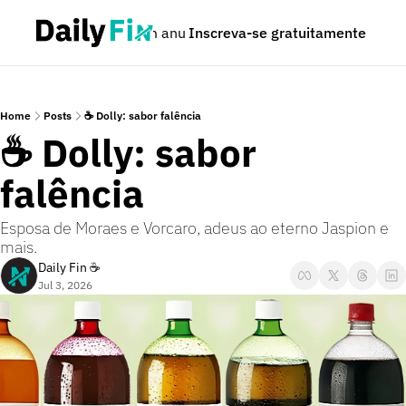
Podcast
Seja um anunciante
Inscreva-se gratuitamente
Dúvidas
Home
Posts
☕ Dolly: sabor falência
☕ Dolly: sabor 
falência
Esposa de Moraes e Vorcaro, adeus ao eterno Jaspion e 
mais.
Daily Fin ☕
Jul 3, 2026