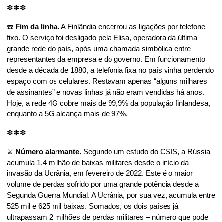
✽✽✽
☎️ 
Fim da linha.
 A Finlândia 
encerrou
 as ligações por telefone 
fixo. O serviço foi desligado pela Elisa, operadora da última 
grande rede do país, após uma chamada simbólica entre 
representantes da empresa e do governo. Em funcionamento 
desde a década de 1880, a telefonia fixa no país vinha perdendo 
espaço com os celulares. Restavam apenas “alguns milhares 
de assinantes” e novas linhas já não eram vendidas há anos. 
Hoje, a rede 4G cobre mais de 99,9% da população finlandesa, 
enquanto a 5G alcança mais de 97%.
✽✽✽
⚔️ 
Número alarmante.
 Segundo um estudo do CSIS, a Rússia 
acumula
 1,4 milhão de baixas militares desde o início da 
invasão da Ucrânia, em fevereiro de 2022. Este é o maior 
volume de perdas sofrido por uma grande potência desde a 
Segunda Guerra Mundial. A Ucrânia, por sua vez, acumula entre 
525 mil e 625 mil baixas. Somados, os dois países já 
ultrapassam 2 milhões de perdas militares – número que pode 