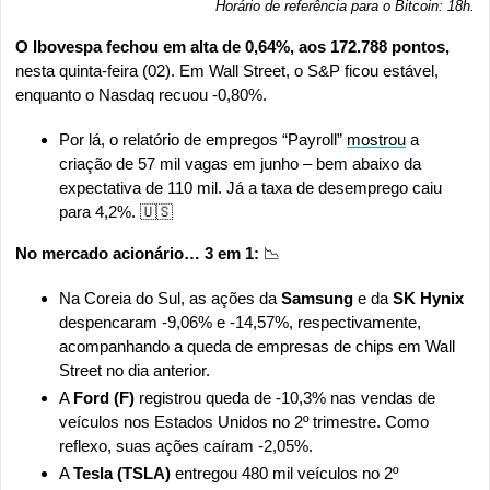
Horário de referência para o Bitcoin: 18h
.
O Ibovespa fechou em alta de 0,64%, aos 172.788 pontos, 
nesta quinta-feira (02). Em Wall Street, o S&P ficou estável, 
enquanto o Nasdaq recuou -0,80%.
Por lá, o relatório de empregos “Payroll” 
mostrou
 a 
criação de 57 mil vagas em junho – bem abaixo da 
expectativa de 110 mil. Já a taxa de desemprego caiu 
para 4,2%. 
🇺🇸
No mercado acionário… 3 em 1: 
📉
Na Coreia do Sul, as ações da 
Samsung 
e da 
SK Hynix
despencaram -9,06% e -14,57%, respectivamente, 
acompanhando a queda de empresas de chips em Wall 
Street no dia anterior.
A 
Ford (F)
 registrou queda de -10,3% nas vendas de 
veículos nos Estados Unidos no 2º trimestre. Como 
reflexo, suas ações caíram -2,05%.
A 
Tesla (TSLA)
 entregou 480 mil veículos no 2º 