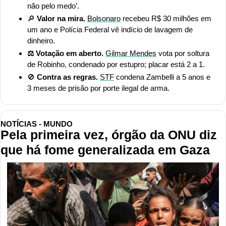
não pelo medo’.
🔎
 Valor na mira. 
Bolsonaro
 recebeu R$ 30 milhões em 
um ano e Polícia Federal vê indício de lavagem de 
dinheiro.
⚖️ Votação em aberto. 
Gilmar Mendes
 vota por soltura 
de Robinho, condenado por estupro; placar está 2 a 1.
🚫
 Contra as regras. 
STF
 condena Zambelli a 5 anos e 
3 meses de prisão por porte ilegal de arma.
NOTÍCIAS - MUNDO
Pela primeira vez, órgão da ONU diz 
que há fome generalizada em Gaza