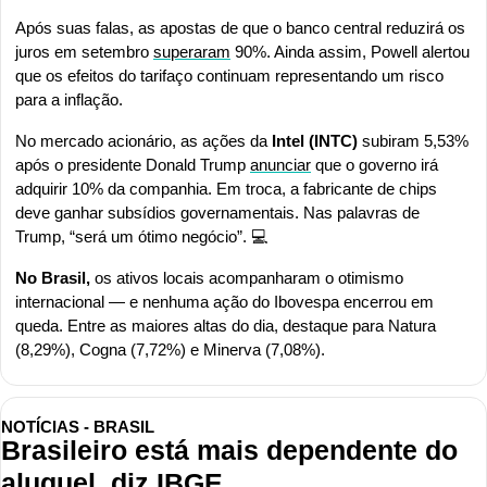
Após suas falas, as apostas de que o banco central reduzirá os 
juros em setembro 
superaram
 90%. Ainda assim, Powell alertou 
que os efeitos do tarifaço continuam representando um risco 
para a inflação.
No mercado acionário, as ações da 
Intel (INTC)
 subiram 5,53% 
após o presidente Donald Trump 
anunciar
 que o governo irá 
adquirir 10% da companhia. Em troca, a fabricante de chips 
deve ganhar subsídios governamentais. Nas palavras de 
Trump, “será um ótimo negócio”. 💻
No Brasil,
 os ativos locais acompanharam o otimismo 
internacional — e nenhuma ação do Ibovespa encerrou em 
queda. Entre as maiores altas do dia, destaque para Natura 
(8,29%), Cogna (7,72%) e Minerva (7,08%).
NOTÍCIAS - BRASIL
Brasileiro está mais dependente do 
aluguel, diz IBGE