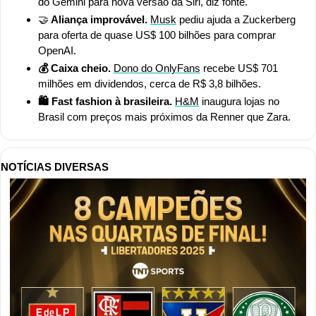
do Gemini para nova versão da Siri, diz fonte.
🤝
 Aliança improvável. 
Musk
 pediu ajuda a Zuckerberg 
para oferta de quase US$ 100 bilhões para comprar 
OpenAI.
💰 Caixa cheio. 
Dono do OnlyFans
 recebe US$ 701 
milhões em dividendos, cerca de R$ 3,8 bilhões.
🛍️ Fast fashion à brasileira.
H&M
 inaugura lojas no 
Brasil com preços mais próximos da Renner que Zara.
NOTÍCIAS DIVERSAS