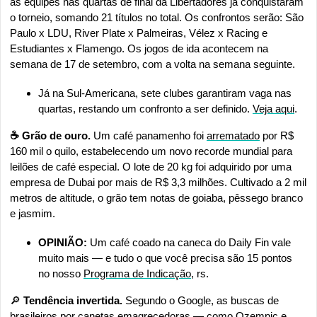
as equipes nas quartas de final da Libertadores já conquistaram 
o torneio, somando 21 títulos no total. Os confrontos serão: São 
Paulo x LDU, River Plate x Palmeiras, Vélez x Racing e 
Estudiantes x Flamengo. Os jogos de ida acontecem na 
semana de 17 de setembro, com a volta na semana seguinte.
Já na Sul-Americana, sete clubes garantiram vaga nas 
quartas, restando um confronto a ser definido. 
Veja aqui
.
☕️ Grão de ouro. 
Um café panamenho foi 
arrematado
 por R$ 
160 mil o quilo, estabelecendo um novo recorde mundial para 
leilões de café especial. O lote de 20 kg foi adquirido por uma 
empresa de Dubai por mais de R$ 3,3 milhões. Cultivado a 2 mil 
metros de altitude, o grão tem notas de goiaba, pêssego branco 
e jasmim.
OPINIÃO: 
Um café coado na caneca do Daily Fin vale 
muito mais — e tudo o que você precisa são 15 pontos 
no nosso 
Programa de Indicação
, rs.
🔎
 Tendência invertida. 
Segundo o Google, as buscas de 
brasileiros por canetas emagrecedoras — como Ozempic e 