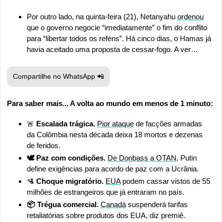
Por outro lado, na quinta-feira (21), Netanyahu 
ordenou
que o governo negocie “imediatamente” o fim do conflito 
para “libertar todos os reféns”. Há cinco dias, o Hamas já 
havia aceitado uma proposta de cessar-fogo. A ver…
Compartilhe no WhatsApp 
📲
Para saber mais... A volta ao mundo em menos de 1 minuto:
🚨
 Escalada trágica. 
Pior ataque
 de facções armadas 
da Colômbia nesta década deixa 18 mortos e dezenas 
de feridos.
🕊️ Paz com condições. 
De Donbass a OTAN
, Putin 
define exigências para acordo de paz com a Ucrânia.
🛂
 Choque migratório. 
EUA
 podem cassar vistos de 55 
milhões de estrangeiros que já entraram no país.
📦 Trégua comercial. 
Canadá
 suspenderá tarifas 
retaliatórias sobre produtos dos EUA, diz premiê.