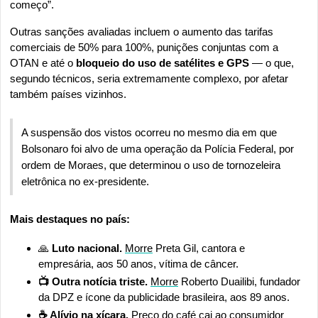
começo”.
Outras sanções avaliadas incluem o aumento das tarifas 
comerciais de 50% para 100%, punições conjuntas com a 
OTAN e até o 
bloqueio do uso de satélites e GPS
 — o que, 
segundo técnicos, seria extremamente complexo, por afetar 
também países vizinhos.
A suspensão dos vistos ocorreu no mesmo dia em que 
Bolsonaro foi alvo de uma operação da Polícia Federal, por 
ordem de Moraes, que determinou o uso de tornozeleira 
eletrônica no ex-presidente.
Mais destaques no país:
🙏
 Luto nacional. 
Morre
 Preta Gil, cantora e 
empresária, aos 50 anos, vítima de câncer.
📺 Outra notícia triste. 
Morre
 Roberto Duailibi, fundador 
da DPZ e ícone da publicidade brasileira, aos 89 anos.
☕ Alívio na xícara. 
Preço
 do café cai ao consumidor 