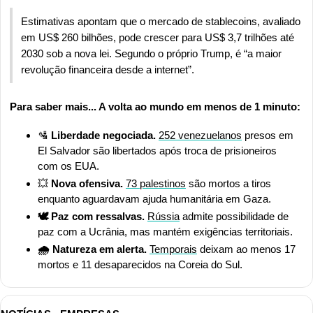
Estimativas apontam que o mercado de stablecoins, avaliado 
em US$ 260 bilhões, pode crescer para US$ 3,7 trilhões até 
2030 sob a nova lei. Segundo o próprio Trump, é “a maior 
revolução financeira desde a internet”.
Para saber mais... A volta ao mundo em menos de 1 minuto:
🛂
 Liberdade negociada. 
252 venezuelanos
 presos em 
El Salvador são libertados após troca de prisioneiros 
com os EUA.
💥
 Nova ofensiva. 
73 palestinos
 são mortos a tiros 
enquanto aguardavam ajuda humanitária em Gaza.
🕊️ Paz com ressalvas. 
Rússia
 admite possibilidade de 
paz com a Ucrânia, mas mantém exigências territoriais.
🌧️ Natureza em alerta. 
Temporais
 deixam ao menos 17 
mortos e 11 desaparecidos na Coreia do Sul.