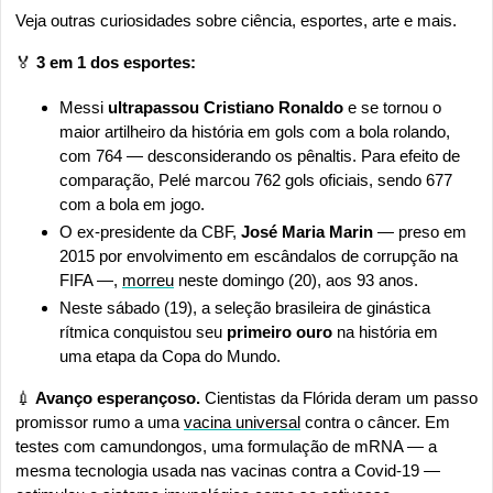
Veja outras curiosidades sobre ciência, esportes, arte e mais.
🏅
 3 em 1 dos esportes:
Messi
 ultrapassou Cristiano Ronaldo
 e se tornou o 
maior artilheiro da história em gols com a bola rolando, 
com 764 — desconsiderando os pênaltis. Para efeito de 
comparação, Pelé marcou 762 gols oficiais, sendo 677 
com a bola em jogo.
O ex-presidente da CBF, 
José Maria Marin
 — preso em 
2015 por envolvimento em escândalos de corrupção na 
FIFA —, 
morreu
 neste domingo (20), aos 93 anos.
Neste sábado (19), a seleção brasileira de ginástica 
rítmica conquistou seu 
primeiro ouro
 na história em 
uma etapa da Copa do Mundo.
💉
 Avanço esperançoso. 
Cientistas da Flórida deram um passo 
promissor rumo a uma 
vacina universal
 contra o câncer. Em 
testes com camundongos, uma formulação de mRNA — a 
mesma tecnologia usada nas vacinas contra a Covid-19 — 