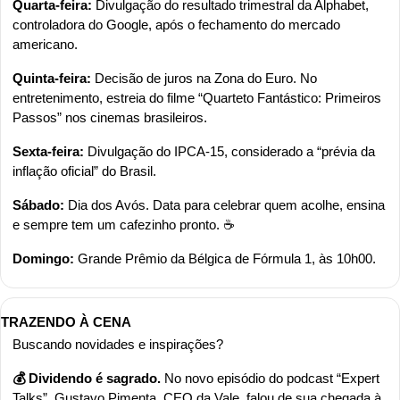
Quarta-feira: 
Divulgação do resultado trimestral da Alphabet, 
controladora do Google, após o fechamento do mercado 
americano. 
Quinta-feira: 
Decisão de juros na Zona do Euro. No 
entretenimento, estreia do filme “Quarteto Fantástico: Primeiros 
Passos” nos cinemas brasileiros.
Sexta-feira: 
Divulgação do IPCA-15, considerado a “prévia da 
inflação oficial” do Brasil.
Sábado: 
Dia dos Avós. Data para celebrar quem acolhe, ensina 
e sempre tem um cafezinho pronto. ☕
Domingo: 
Grande Prêmio da Bélgica de Fórmula 1, às 10h00.
TRAZENDO À CENA
Buscando novidades e inspirações?
💰 Dividendo é sagrado. 
No novo episódio do podcast “Expert 
Talks”, Gustavo Pimenta, CEO da Vale, falou de sua chegada à 