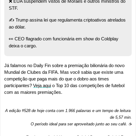
❌
 EUA suspendem vistos de Moraes e outros ministros do 
STF. 
✍️ Trump assina lei que regulamenta criptoativos atrelados 
ao dólar. 
👀
 CEO flagrado com funcionária em show do Coldplay 
deixa o cargo.
Já falamos no Daily Fin sobre a premiação bilionária do novo 
Mundial de Clubes da FIFA. Mas você sabia que existe uma 
competição que paga mais do que o dobro aos times 
participantes? 
Veja aqui
 o Top 10 das competições de futebol 
com as maiores premiações.
A edição #528 de hoje conta com 1.966 palavras e um tempo de leitura 
de 5,57 min.
O período ideal para ser aproveitado junto ao seu café. ☕