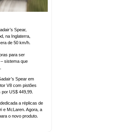
dair’s Spear, 
 na Inglaterra, 
 era de 50 km/h.
ras para ser 
– sistema que 
.
Sadair’s Spear em 
tor V8 com pistões 
s por US$ 449,99.
edicada a réplicas de 
i e McLaren. Agora, a 
ra o novo produto. 