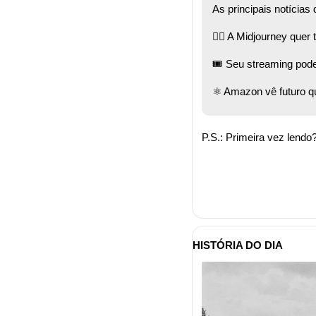
As principais notícias 
💆‍♀️ A Midjourney que
🎟️ Seu streaming pode
⚛️ Amazon vê futuro qu
P.S.: Primeira vez lendo?
HISTÓRIA DO DIA