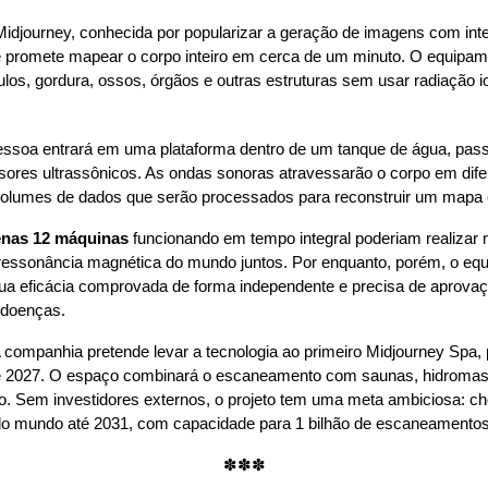
Midjourney, conhecida por popularizar a geração de imagens com intelig
 promete mapear o corpo inteiro em cerca de um minuto. O equipam
los, gordura, ossos, órgãos e outras estruturas sem usar radiação i
essoa entrará em uma plataforma dentro de um tanque de água, pass
ores ultrassônicos. As ondas sonoras atravessarão o corpo em difer
olumes de dados que serão processados para reconstruir um mapa 
nas 12 máquinas
ressonância magnética do mundo juntos. Por enquanto, porém, o equ
ua eficácia comprovada de forma independente e precisa de aprovação
 doenças.
A companhia pretende levar a tecnologia ao primeiro Midjourney Spa, p
de 2027. O espaço combinará o escaneamento com saunas, hidromass
. Sem investidores externos, o projeto tem uma meta ambiciosa: che
lo mundo até 2031, com capacidade para 1 bilhão de escaneamentos
✽✽✽