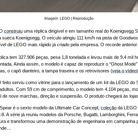
Imagem: LEGO | Reprodução
O 
construiu
 uma réplica dirigível e em tamanho real do Koenigsegg Sa
sueca Koenigsegg. O veículo atingiu 111 km/h na pista de Goodwood,
gível de LEGO mais rápido já criado pela empresa. O recorde anterior
éplica tem 327.906 peças, pesa 1,8 tonelada e levou mais de 9,4 mil ho
ntada. Ainda assim, o modelo é capaz de reproduzir o “Ghost Mode” 
s, o capô dianteiro, a tampa traseira e os retrovisores (
veja o vídeo
)
O feito serviu como vitrine para o lançamento de um kit da LEGO do 
a adultos. Com 59 cm de comprimento, o modelo tem 4.104 peças, mo
l de nove marchas, direção e suspensão. O produto chegará às loja
 Spear é o sexto modelo da Ultimate Car Concept, 
coleção
 da LEGO d
8. A série já reuniu modelos da Porsche, Bugatti, Lamborghini, Ferrar
tura e transformou uma demonstração de engenharia em campanha pa
rande…