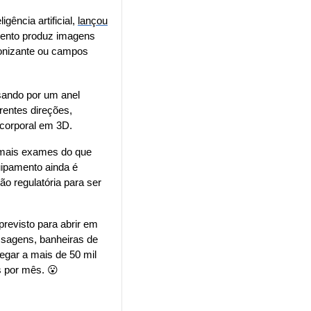
ência artificial, 
lançou
ento produz imagens 
onizante ou campos 
ando por um anel 
entes direções, 
corporal em 3D.
 funcionando em tempo integral poderiam realizar mais exames do que 
ipamento ainda é 
 regulatória para ser 
revisto para abrir em 
agens, banheiras de 
gar a mais de 50 mil 
 por mês. 
😮