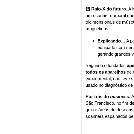
🩻
 Raio-X do futuro. 
A 
um scanner corporal que
tridimensionais de múscu
magnéticos.
Explicando…
 A p
equipado com sens
gerando grandes v
Segundo o fundador, 
ape
todos os aparelhos
 de 
experimental, não teve s
usado no diagnóstico de
Por trás do 
business
:
 
São Francisco, no fim 
gelo e áreas de descanso
scanners espalhados pe