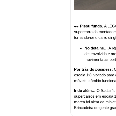
🏎️ Pisou fundo. 
A LEG
supercarro da montadora 
tornando-se o carro diri
No detalhe…
 A r
desenvolvida e mo
movimenta as porta
Por trás do 
business
:
 
escala 1:8, voltado par
móveis, câmbio funciona
Indo além…
 O Sadair’s
supercarros em escala 1:
marca foi além da minia
Brincadeira de gente g