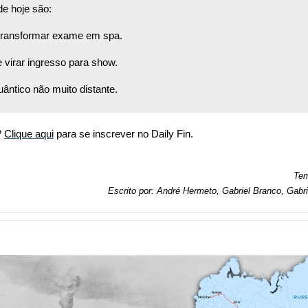
de hoje são:
r transformar exame em spa. 
 virar ingresso para show. 
ântico não muito distante.
 
C
lique aqui
 para se inscrever no Daily Fin.
Tem
Escrito por: André Hermeto, Gabriel Branco, Gabri