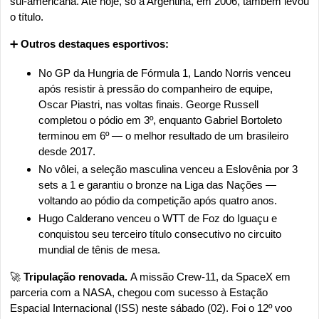
sul-americana. Até hoje, só a Argentina, em 2006, também levou 
o título.
➕
 Outros destaques esportivos:
No GP da Hungria de Fórmula 1, Lando Norris venceu 
após resistir à pressão do companheiro de equipe, 
Oscar Piastri, nas voltas finais. George Russell 
completou o pódio em 3º, enquanto Gabriel Bortoleto 
terminou em 6º — o melhor resultado de um brasileiro 
desde 2017.
No vôlei, a seleção masculina venceu a Eslovênia por 3 
sets a 1 e garantiu o bronze na Liga das Nações — 
voltando ao pódio da competição após quatro anos.
Hugo Calderano venceu o WTT de Foz do Iguaçu e 
conquistou seu terceiro título consecutivo no circuito 
mundial de tênis de mesa.
🚀
 Tripulação renovada. 
A missão Crew-11, da SpaceX em 
parceria com a NASA, chegou com sucesso à Estação 
Espacial Internacional (ISS) neste sábado (02). Foi o 12º voo 