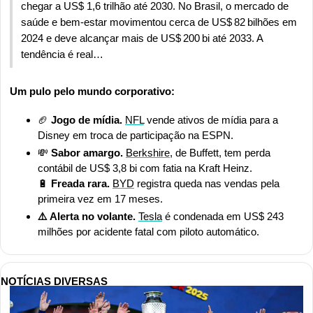
chegar a US$ 1,6 trilhão até 2030. No Brasil, o mercado de 
saúde e bem-estar movimentou cerca de US$ 82 bilhões em 
2024 e deve alcançar mais de US$ 200 bi até 2033. A 
tendência é real…
Um pulo pelo mundo corporativo:
🏈
 Jogo de mídia. 
NFL
 vende ativos de mídia para a 
Disney em troca de participação na ESPN. 
💸
 Sabor amargo.
Berkshire
, de Buffett, tem perda 
contábil de US$ 3,8 bi com fatia na Kraft Heinz.
🔋
 Freada rara. 
BYD
 registra queda nas vendas pela 
primeira vez em 17 meses.
⚠️ Alerta no volante. 
Tesla
 é condenada em US$ 243 
milhões por acidente fatal com piloto automático.
NOTÍCIAS DIVERSAS