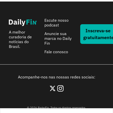
Escute nosso 
podcast
Inscreva-se 
A melhor 
Anuncie sua 
curadoria de 
gratuitament
marca no Daily 
notícias do 
Fin
Brasil.
Fale conosco
Acompanhe-nos nas nossas redes sociais:
© 2026 RadarFin. Todos os direitos reservados.
Avenida Paulista, 1106, São Paulo, São Paulo - 01310-914, Brasil