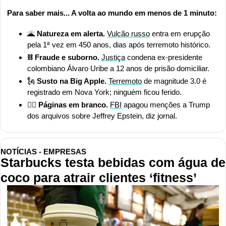
Para saber mais... A volta ao mundo em menos de 1 minuto:
🌋
 Natureza em alerta. 
Vulcão russo
 entra em erupção 
pela 1ª vez em 450 anos, dias após terremoto histórico.
⛓️ Fraude e suborno. 
Justiça
 condena ex-presidente 
colombiano Álvaro Uribe a 12 anos de prisão domiciliar.
🗽
 Susto na Big Apple. 
Terremoto
 de magnitude 3.0 é 
registrado em Nova York; ninguém ficou ferido.
🕵️‍♂️ Páginas em branco. 
FBI
 apagou menções a Trump 
dos arquivos sobre Jeffrey Epstein, diz jornal.
NOTÍCIAS - EMPRESAS
Starbucks testa bebidas com água de 
coco para atrair clientes ‘fitness’