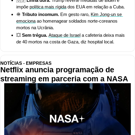
🇺🇸
 Linha dura. 
Trump reverte medidas de Biden e 
impõe 
política mais rígida
 dos EUA em relação a Cuba.
🪖
 Tributo incomum. 
Em gesto raro, 
Kim Jong-un se 
emociona
 ao homenagear soldados norte-coreanos 
mortos na Ucrânia.
💥
 Sem trégua. 
Ataque de Israel
 a cafeteria deixa mais 
de 40 mortos na costa de Gaza, diz hospital local.
NOTÍCIAS - EMPRESAS
Netflix anuncia programação de 
streaming em parceria com a NASA