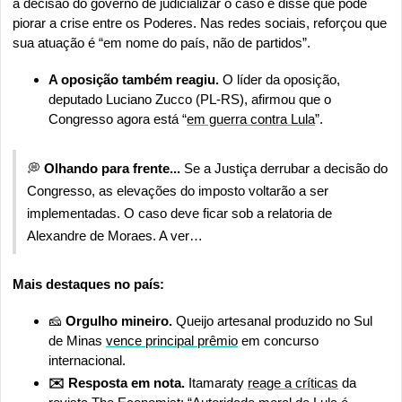
a decisão do governo de judicializar o caso e disse que pode 
piorar a crise entre os Poderes. Nas redes sociais, reforçou que 
sua atuação é “em nome do país, não de partidos”.
A oposição também reagiu. 
O líder da oposição, 
deputado Luciano Zucco (PL-RS), afirmou que o 
Congresso agora está “
em guerra contra Lula
”.
💭
 Olhando para frente...
 Se a Justiça derrubar a decisão do 
Congresso, as elevações do imposto voltarão a ser 
implementadas. O caso deve ficar sob a relatoria de 
Alexandre de Moraes. A ver…
Mais destaques no país:
🧀
 Orgulho mineiro. 
Queijo artesanal produzido no Sul 
de Minas 
vence principal prêmio
 em concurso 
internacional.
✉️ Resposta em nota. 
Itamaraty 
reage a críticas
 da 