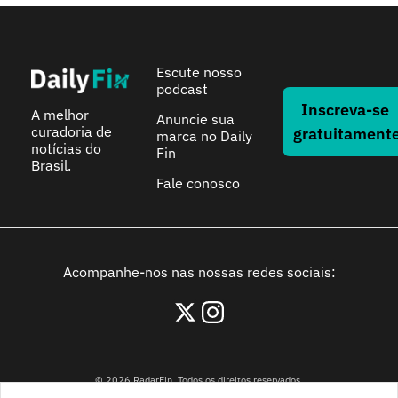
Escute nosso 
podcast
Inscreva-se 
A melhor 
Anuncie sua 
curadoria de 
gratuitament
marca no Daily 
notícias do 
Fin
Brasil.
Fale conosco
Acompanhe-nos nas nossas redes sociais:
© 2026 RadarFin. Todos os direitos reservados.
Avenida Paulista, 1106, São Paulo, São Paulo - 01310-914, Brasil