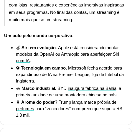
com lojas, restaurantes e experiências imersivas inspiradas 
em seus programas. No final das contas, um streaming é 
muito mais que só um streaming.
Um pulo pelo mundo corporativo:
🍎
 Siri em evolução. 
Apple está considerando adotar 
modelos da OpenAI ou Anthropic para 
aperfeiçoar Siri 
com IA
.
⚽
 Tecnologia em campo. 
Microsoft fecha 
acordo
 para 
expandir uso de IA na Premier League, liga de futebol da 
Inglaterra.
🚗
 Marco industrial. 
BYD 
inaugura fábrica na Bahia
, a 
primeira unidade de uma montadora chinesa no país.
🧴
 Aroma do poder? 
Trump lança 
marca própria de 
perfumes
 para “vencedores” com preço que supera R$ 
1,3 mil.