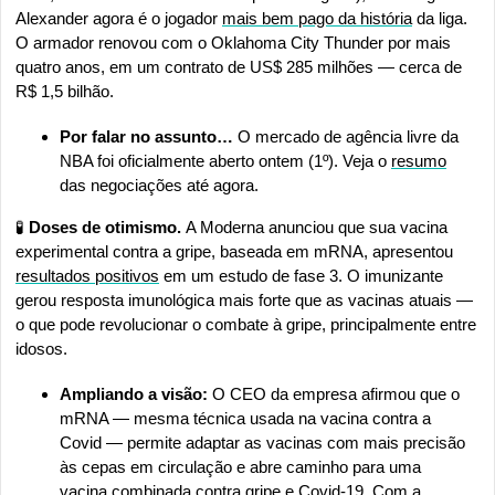
Alexander agora é o jogador 
mais bem pago da história
 da liga. 
O armador renovou com o Oklahoma City Thunder por mais 
quatro anos, em um contrato de US$ 285 milhões — cerca de 
R$ 1,5 bilhão.
Por falar no assunto…
 O mercado de agência livre da 
NBA foi oficialmente aberto ontem (1º). Veja o 
resumo
das negociações até agora.
🧪
 Doses de otimismo. 
A Moderna anunciou que sua vacina 
experimental contra a gripe, baseada em mRNA, apresentou 
resultados positivos
 em um estudo de fase 3. O imunizante 
gerou resposta imunológica mais forte que as vacinas atuais — 
o que pode revolucionar o combate à gripe, principalmente entre 
idosos.
Ampliando a visão:
 O CEO da empresa afirmou que o 
mRNA — mesma técnica usada na vacina contra a 
Covid — permite adaptar as vacinas com mais precisão 
às cepas em circulação e abre caminho para uma 
vacina combinada contra gripe e Covid-19. Com a 