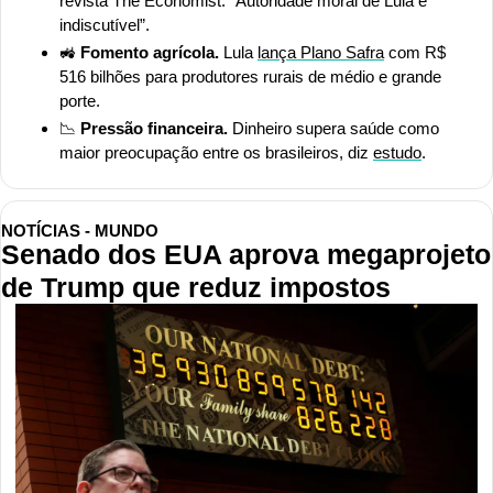
revista The Economist: “Autoridade moral de Lula é 
indiscutível”.
🚜
 Fomento agrícola. 
Lula 
lança Plano Safra
 com R$ 
516 bilhões para produtores rurais de médio e grande 
porte.
📉
 Pressão financeira. 
Dinheiro supera saúde como 
maior preocupação entre os brasileiros, diz 
estudo
.
NOTÍCIAS - MUNDO
Senado dos EUA aprova megaprojeto 
de Trump que reduz impostos